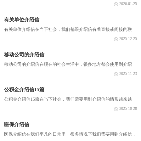
来越多，介绍信可以使对方了解来人的身份和目的，以便得到对方的
2026-01-25
信任和支持。那么一般介绍信是怎么写的呢？以下是小编收...
有关单位介绍信
有关单位介绍信在当下社会，我们都跟介绍信有着直接或间接的联
系，介绍信的内容包括被介绍人的姓名、身份、随访人的人数、活动
2025-12-25
的`目的、对受访单位的请求等。为了让您在写介绍...
移动公司的介绍信
移动公司的介绍信在现在的社会生活中，很多地方都会使用到介绍
信，介绍信有两种形式，一种是便函式的介绍信，一种是带存根的介
2025-11-23
绍信。写起介绍信来就毫无头绪？以下是小编帮大家整理的...
公积金介绍信15篇
公积金介绍信15篇在当下社会，我们需要用到介绍信的情形越来越
多，介绍信是机关团体必备的具有介绍、证明作用的书信。那么，怎
2025-10-28
么去写介绍信呢？下面是小编为大家整理的公积金介绍信...
医保介绍信
医保介绍信在我们平凡的日常里，很多情况下我们需要用到介绍信，