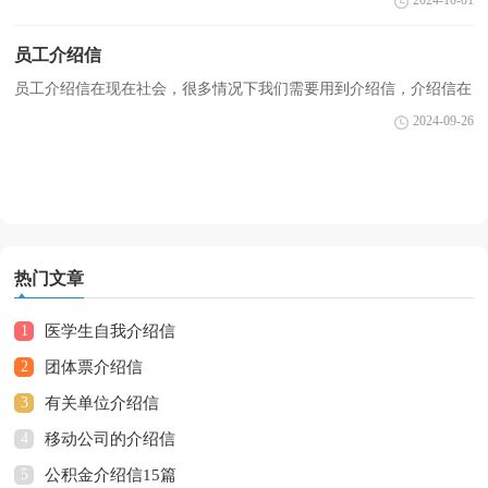
2024-10-01
时总是没有新意？下面是小编整理的取社保卡介绍信，供大...
员工介绍信
员工介绍信在现在社会，很多情况下我们需要用到介绍信，介绍信在
介绍联系接洽事宜中具有介绍、证明的双重作用。介绍信的注意事项
2024-09-26
有许多，你确定会写吗？以下是小编帮大家整理的员工...
热门文章
1
医学生自我介绍信
2
团体票介绍信
3
有关单位介绍信
4
移动公司的介绍信
5
公积金介绍信15篇