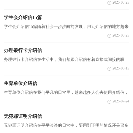
介绍信可以证明持有人的&#039;身份，具有凭证性的特点。介绍信的
2025-08-25
注意事项有许多，你确定会写吗？下面是小编精心整理的医保...
学生会介绍信15篇
学生会介绍信15篇随着社会一步步向前发展，用到介绍信的地方越来
越多，介绍信是用来介绍联系接洽事宜的一种函件。介绍信的注意事
2025-08-25
项有许多，你确定会写吗？以下是小编为大家整理的学...
办理银行卡介绍信
办理银行卡介绍信在生活中，我们都跟介绍信有着直接或间接的联
系，介绍信适用于单位与单位之间的工作来往所需，是一种较为正规
2025-08-15
的具有一定凭证作用的信件。相信许多人会觉得介绍信...
生育单位介绍信
生育单位介绍信在我们平凡的日常里，越来越多人会去使用介绍信，
介绍信可以帮助对方了解我们的身份、来历，同时也赋予了我们一定
2025-07-24
的责任和权利。相信写介绍信是一个让许多人都头痛...
无犯罪证明介绍信
无犯罪证明介绍信在平平淡淡的日常中，要用到证明的情况还是蛮多
的，证明是证明某个事实的一类文书。大家知道证明的格式吗？下面