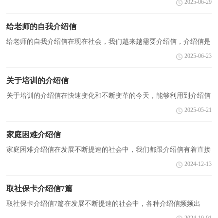
2025-06-29
是小编精心整理的无犯罪证明介绍信，欢迎阅读，希望大...
给老师的自我介绍信
给老师的自我介绍信在现在社会，我们越来越需要介绍信，介绍信是
用来介绍联系接洽事宜的一种函件。还是对介绍信一筹莫展吗？以下
2025-06-23
是小编帮大家整理的给老师的自我介绍信，希望能够帮...
关于培训的介绍信
关于培训的介绍信在快速变化和不断变革的今天，能够利用到介绍信
的场合越来越多，借助介绍信我们可以同有关单位或个人联系，商量
2025-05-21
洽谈一些具体事宜。相信很多朋友都对写介绍信感到...
家庭困难介绍信
家庭困难介绍信在发展不断提速的社会中，我们都跟介绍信有着直接
或间接的联系，介绍信可以帮助对方了解我们的职业、身份、要办的
2024-12-13
事情、要见的人、有什么希望和要求等。那么问题...
取社保卡介绍信7篇
取社保卡介绍信7篇在发展不断提速的社会中，各种介绍信频频出
现，介绍信可以证明持有人的身份，具有凭证性的特点。你写介绍信