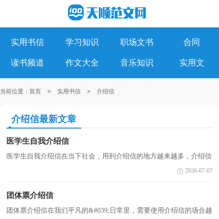
实用书信
学习知识
职场文书
合同
读书频道
作文大全
音乐知识
实用文
当前位置：
首页
>
实用书信
>
介绍信
介绍信最新文章
医学生自我介绍信
医学生自我介绍信在当下社会，用到介绍信的地方越来越多，介绍信
可以帮助对方了解我们的身份、来历，同时也赋予了我们一定的责任
2026-07-07
和权利。那么一般介绍信是怎么写的呢？下面是小编精...
团体票介绍信
团体票介绍信在我们平凡的&#039;日常里，需要使用介绍信的场合越