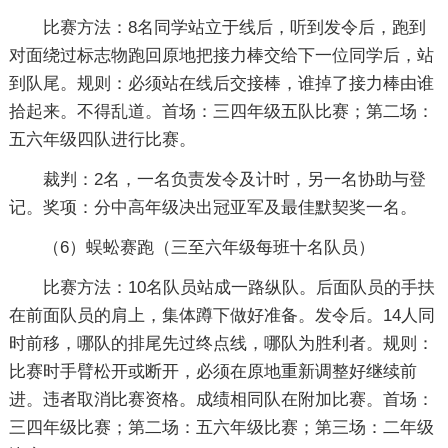
比赛方法：8名同学站立于线后，听到发令后，跑到
对面绕过标志物跑回原地把接力棒交给下一位同学后，站
到队尾。规则：必须站在线后交接棒，谁掉了接力棒由谁
拾起来。不得乱道。首场：三四年级五队比赛；第二场：
五六年级四队进行比赛。
裁判：2名，一名负责发令及计时，另一名协助与登
记。奖项：分中高年级决出冠亚军及最佳默契奖一名。
（6）蜈蚣赛跑（三至六年级每班十名队员）
比赛方法：10名队员站成一路纵队。后面队员的手扶
在前面队员的肩上，集体蹲下做好准备。发令后。14人同
时前移，哪队的排尾先过终点线，哪队为胜利者。规则：
比赛时手臂松开或断开，必须在原地重新调整好继续前
进。违者取消比赛资格。成绩相同队在附加比赛。首场：
三四年级比赛；第二场：五六年级比赛；第三场：二年级