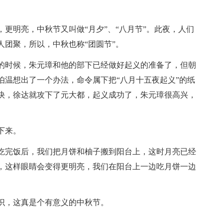
更明亮，中秋节又叫做“月夕”、“八月节”。此夜，人们
团聚，所以，中秋也称“团圆节”。
的时候，朱元璋和他的部下已经做好起义的准备了，但朝
伯温想出了一个办法，命令属下把“八月十五夜起义”的纸
快，徐达就攻下了元大都，起义成功了，朱元璋很高兴，
下来。
吃完饭后，我们把月饼和柚子搬到阳台上，这时月亮已经
，这样眼睛会变得更明亮，我们在阳台上一边吃月饼一边
识，这真是个有意义的中秋节。