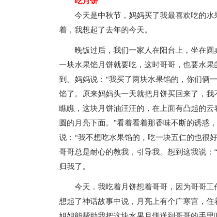
吃月饼
今天是中秋节，妈妈买了我最喜欢吃的水
着，我想起了去年的今天。
晚饭过后，我们一家人在阳台上，坐在圆
一块水果馅月饼就要吃，这时哥哥，也要水果
到。妈妈说：“我买了两块水果馅的，你们俩
馅了。原来妈妈头一天就把月饼买回来了，我
瞧瞧，这块月饼油汪汪的，在上面有凸起的云
圆的月亮下面。”看着看着那香味不断的诱惑
说：“我不想吃水果馅的，吃一块五仁的也很
哥哥总是耐心的教我，引导我。想到这我说：
归我了。
今天，我吃着月饼想着哥哥，因为哥哥工
想起了神话故事中说，月亮上有个广寒宫，住
姐姐能帮助我把这块水果月饼送到哥哥的手里