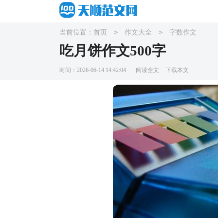
>
>
当前位置：
首页
作文大全
字数作文
吃月饼作文500字
时间：2026-06-14 14:42:04
阅读全文
下载本文