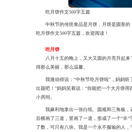
吃月饼作文500字五篇
中秋节的传统食品是月饼，月饼是圆形的
吃月饼作文500字五篇，欢迎阅读！
吃月饼
八月十五的晚上，又大又圆的月亮升起来
得那么美丽，那么温馨。
我激动得说：“中秋节吃月饼啦”，妈妈听
出题吧！”妈妈笑着说：“你能把一个大月饼用
小房间。
我麻利地拿出一张白纸、圆规和三角板，
后横画了三道，竖画了一道，形成了一个“丰”
了数，可只有八块。我是一个永不服输的人，