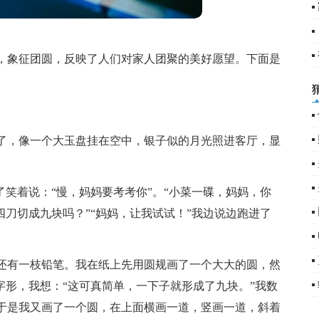
，象征团圆，反映了人们对家人团聚的美好愿望。下面是
了，像一个大玉盘挂在空中，银子似的月光照进客厅，显
了笑着说：“慢，妈妈要考考你”。“小菜一碟，妈妈，你
四刀切成九块吗？”“妈妈，让我试试！”我边说边跑进了
还有一枝铅笔。我在纸上先用圆规画了一个大大的圆，然
字形，我想：“这可真简单，一下子就形成了九块。”我数
于是我又画了一个圆，在上面横画一道，竖画一道，斜着