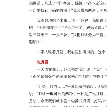
画两道，形成了“米”字形，我想：“这下应该
一定要找到正确的方法！”我又横画两道，竖画
我高兴地跑了出来，说：“妈妈，我知道了
吧！”于是我按照‘井'字形切完了。妈妈又说：
以三等于三，一人三块。”我把月饼分为三份
聪明！”
一家人吃着月饼，我心里甜滋滋的。这个
吃月饼
一天语文课上，苏老师对我们说：“我们
下面的这帮馋虫便翻腾起来:“哇！吃月饼啊！”
“叮铃、叮咚……”一阵音乐声响起，大家
说：“月饼一般可分为两种，一种是广式月饼
月饼，今天我们就来尝一尝苏式月饼，好吗？”