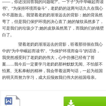
——，你还没回答我的问题呢?”。一下子“为中华崛起而读
书”、“为保持环境而奋斗”，老奶奶的这两句话久久在我心
中不愿散去。我望着老奶奶渐渐远去的背影：她的背虽然
弯了，但是我们保护环境的决心直了;她的皱纹虽然多了，
可是我们的垃圾少了;她的皮肤虽然黑了，而我的们的墙壁
白了。
望着老奶奶渐渐远去的背影，听着那徘徊在我心
中的“为中华崛起而读书”、“为保护环境而奋斗”的话语，
我突然感受到了老奶奶的伟大，心中仿佛已经有了答
案……我今后一定要学习老奶奶那种默默无闻、不怕脏不
怕累、无私奉献的精神，我会带着这两句话，一起为祖国
的明天而努力学习，成大后报效我们伟大的祖国母亲。