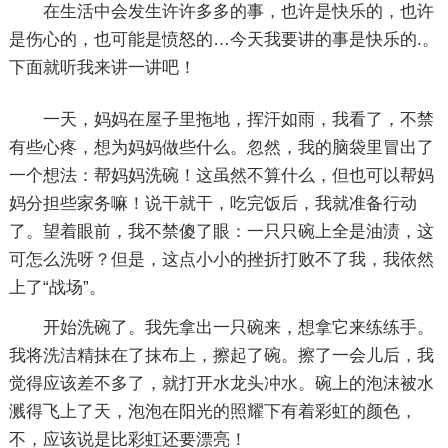
在生活中会发生许许多多的事，也许是快乐的，也许
是伤心的，也可能是愤怒的…今天我要讲的事是快乐的.。
下面就听我来讲一讲吧！
一天，妈妈在屋子里拖地，挥汗如雨，我看了，不禁
有些心疼，想为妈妈做些什么。忽然，我的脑袋里冒出了
一个想法：帮妈妈洗碗！这虽然不算什么，但也可以帮妈
妈分担些家务嘛！说干就干，吃完饭后，我就准备行动
了。望着眼前，我不禁傻了眼：一只只碗上全是油渍，这
可怎么洗呀？但是，这点小小的挫折打败不了我，我依然
上了“战场”。
开始洗碗了。我先拿出一只碗来，想拿它来练练手。
我将洗洁精抹在了抹布上，擦起了碗。擦了一会儿后，我
觉得应该差不多了，就打开水龙头冲水。碗上的泡沫被水
溅得飞上了天，泡泡在阳光的照耀下有着彩虹的颜色，
不，应该说是比彩虹还要漂亮！