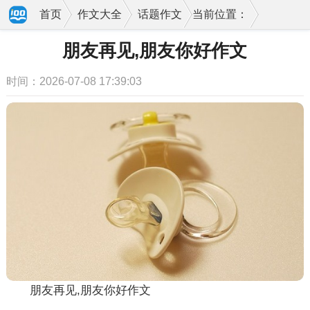
首页
作文大全
话题作文
当前位置：
朋友再见,朋友你好作文
时间：2026-07-08 17:39:03
朋友再见,朋友你好作文