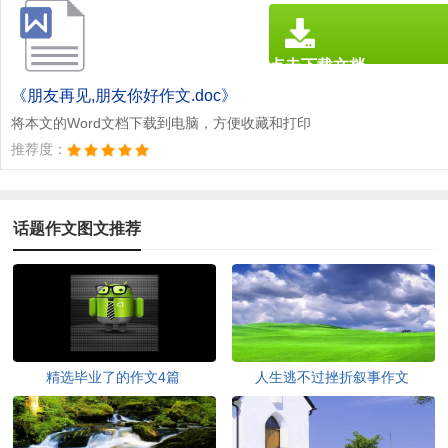
点击下载文档
文档为doc格式
《朋友再见,朋友你好作文.doc》
将本文的Word文档下载到电脑，方便收藏和打印
推荐度：
话题作文图文推荐
精选毕业了的作文4篇
人生逃不过挫折叙事作文