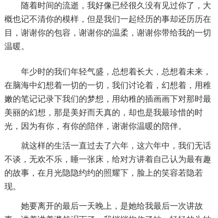
随着时间的流逝，我好像已经很久没有见过你了，大
概也记不清你的模样，但是我们一起经历的事却还历历在
目，谢谢你的包容，谢谢你的温柔，谢谢你带给我的一切
温暖。
年少时的我们年轻气盛，总想着长大，总想着未来，
在脑海中幻想着一切的一切，我们讨论着，幻想着，用稚
嫩的笔记记录下我们的梦想，用幼稚的插画画下对那时最
美丽的幻想，那是美好而天真的，却也是我最珍惜的时
光，因为有你，有你的陪伴，谢谢你温暖的陪伴。
就这样的生活一直过去了六年，这六年中，我们无话
不谈，无欢不乐，睡一张床，给对方讲着自己认为最有趣
的故事，在月光隐隐约约的照耀下，脸上的笑容若隐若
现。
她要离开的最后一天晚上，是她给我最后一次讲故