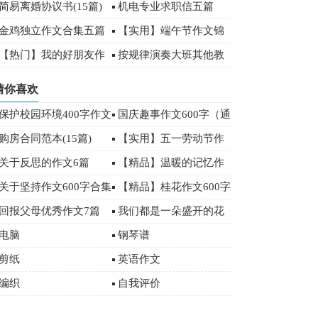
00字
秀作文
简易离婚协议书(15篇)
机电专业求职信五篇
金鸡独立作文合集五篇
【实用】端午节作文锦
集八篇
【热门】我的好朋友作
按规律演奏大班其他教
文500字3篇
案
猜你喜欢
保护校园环境400字作文
国庆趣事作文600字（通
用35篇）
购房合同范本(15篇)
【实用】五一劳动节作
文400字10篇
关于反思的作文6篇
【精品】温暖的记忆作
文3篇
关于坚持作文600字合集
【精品】桂花作文600字
6篇
3篇
回报父母优秀作文7篇
我们都是一朵盛开的花
作文2篇
电脑
钢琴谱
剪纸
英语作文
编织
自我评价