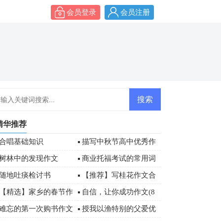
会员登录
会员注册
精华推荐
合唱基础知识
描写中秋节高中优秀作
文3篇
树林中的发现作文
商业托福考试的常用词
汇
随地吐痰检讨书
【推荐】写桂花作文合
集7篇
【精选】家乡的春节作
自信，让你成功作文(8
文500字八篇
篇)
难忘的第一次购书作文
授我以渔特别的父爱优