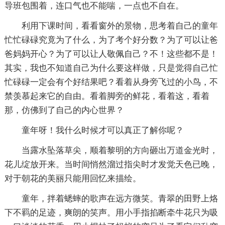
导班包围着，连口气也不能喘，一点也不自在。
利用下课时间，看看窗外的景物，思考着自己的童年
忙忙碌碌究竟为了什么，为了考个好分数？为了可以让爸
爸妈妈开心？为了可以让人敬佩自己？不！这些都不是！
其实，我也不知道自己为什么要这样做，只是觉得自己忙
忙碌碌一定会有个好结果吧？看着从身旁飞过的小鸟，不
禁羡慕起来它的自由。看着脚旁的鲜花，看着这，看着
那，仿佛到了自己的内心世界？
童年呀！我什么时候才可以真正了解你呢？
当露水坠落草尖，顺着黎明的方向砸出万道金光时，
花儿绽放开来。当时间悄然溜过指尖时才发觉天色已晚，
对于朝花的美丽只能用回忆来描绘。
童年，拌着蟋蟀的歌声在远方微笑。青翠的田野上烙
下不羁的足迹，爽朗的笑声。用小手指掐断牵牛花只为吸