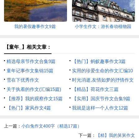
我的暑假趣事作文9篇
小学生作文：游长春动植物园
【童年_】相关文章：
精选母亲节作文合集9篇
【热门】蚂蚁趣事作文3篇
童年记事作文集锦15篇
实用的珍爱生命的作文汇编10
雪在下优秀作文
篇
时光消逝,友情如梦的抒情作文
关于执着的作文(汇编15篇)
【精品】荷花作文三篇
【推荐】我的观察作文15篇
【实用】国庆节作文合集9篇
【热门】家风作文4篇
我就是这样一个人作文12篇
上一篇：
小白兔作文400字（精选17篇）
下一篇：
【精】我的舅舅作文