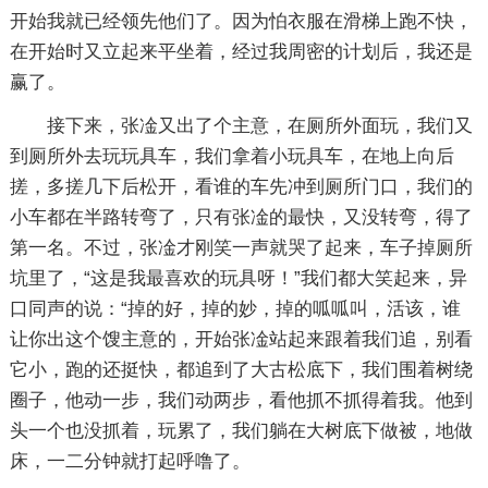
开始我就已经领先他们了。因为怕衣服在滑梯上跑不快，
在开始时又立起来平坐着，经过我周密的计划后，我还是
赢了。
接下来，张凎又出了个主意，在厕所外面玩，我们又
到厕所外去玩玩具车，我们拿着小玩具车，在地上向后
搓，多搓几下后松开，看谁的车先冲到厕所门口，我们的
小车都在半路转弯了，只有张凎的最快，又没转弯，得了
第一名。不过，张凎才刚笑一声就哭了起来，车子掉厕所
坑里了，“这是我最喜欢的玩具呀！”我们都大笑起来，异
口同声的说：“掉的好，掉的妙，掉的呱呱叫，活该，谁
让你出这个馊主意的，开始张凎站起来跟着我们追，别看
它小，跑的还挺快，都追到了大古松底下，我们围着树绕
圈子，他动一步，我们动两步，看他抓不抓得着我。他到
头一个也没抓着，玩累了，我们躺在大树底下做被，地做
床，一二分钟就打起呼噜了。