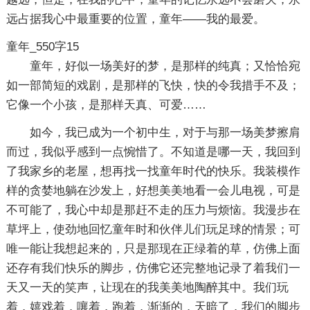
远占据我心中最重要的位置，童年——我的最爱。
童年_550字15
童年，好似一场美好的梦，是那样的纯真；又恰恰宛
如一部简短的戏剧，是那样的飞快，快的令我措手不及；
它像一个小孩，是那样天真、可爱……
如今，我已成为一个初中生，对于与那一场美梦擦肩
而过，我似乎感到一点惋惜了。不知道是哪一天，我回到
了我家乡的老屋，想再找一找童年时代的快乐。我装模作
样的贪婪地躺在沙发上，好想美美地看一会儿电视，可是
不可能了，我心中却是那赶不走的压力与烦恼。我漫步在
草坪上，使劲地回忆童年时和伙伴儿们玩足球的情景；可
唯一能让我想起来的，只是那现在正绿着的草，仿佛上面
还存有我们快乐的脚步，仿佛它还完整地记录了着我们一
天又一天的笑声，让现在的我美美地陶醉其中。我们玩
着，嬉戏着，嚷着，跑着，渐渐的，天暗了，我们的脚步