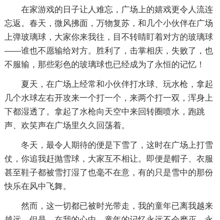
在家游戏的日子让人难忘，广场上的嬉戏更令人流连
忘返。春天，微风拂面，万物复苏，和几个小伙伴在广场
上弹玻璃球，大家你来我往，目不转睛盯着对方的玻璃球
——谁也不愿输给对方。胜利了，击掌相庆，失败了，也
不服输，那些彩色的玻璃球也已经成为了永恒的记忆！
夏天，在广场上经常和小伙伴打水球、玩水枪，拿起
几个水球左右开攻来一个打一个，来两个打一双，浑身上
下都湿透了。拿起了水枪向天空中来回转圈喷水，跑跳
声、欢笑声在广场里久久回荡着。
冬天，最令人期待的便是下雪了，这时在广场上打雪
仗，你追我赶抛雪球，大家互不相让。即便是帽子、衣服
甚至鞋子都被雪打湿了也毫不在意，有的只是雪中的那份
快乐在风中飞舞。
然而，这一切都已被时光带走，我的童年已离我越来
越远，但是，在我的心中，童年的记忆永远不会磨灭，永