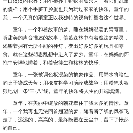
一口淡淡的花香；用小棍抄了蚂蚁的窝只为了看它们乱窜
的傻样；用小手脏了脸蛋也只为玩过家家的快乐。童年的
我，一个天真的顽童正以我独特的视角打量着这个世界。
童年，一个和着故事的梦。睡在妈妈温暖的臂弯里，
听甜美的声音描述的故事，羡慕森林中有着魔法的精灵，
渴望着拥有无所不能的神灯，变出好多好多的玩具和零
食。就在这些胡思乱想中进入了梦乡。童年，在妈妈的怀
抱中安详地睡着，和着安徒生和格林的快乐。
童年，一张被调色板浸染的抽象作品。用墨水将暗红
的桌子染成天蓝；用橡皮将学习演绎成战争；用粉笔头狠
狠地划一条“三·八”线。童年的快乐将人生的开端填满。
童年，在美丽中绽放的朝花牵住了我太多的情愫。童
年，一个我再也无法回首翘望的梦，随着断了线的风筝飞
走了，远远的，高高的，最终隐匿在云尘中，留下了怅然
的自己。