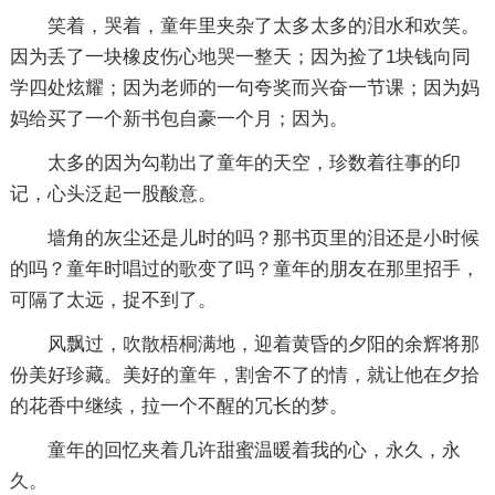
笑着，哭着，童年里夹杂了太多太多的泪水和欢笑。
因为丢了一块橡皮伤心地哭一整天；因为捡了1块钱向同
学四处炫耀；因为老师的一句夸奖而兴奋一节课；因为妈
妈给买了一个新书包自豪一个月；因为。
太多的因为勾勒出了童年的天空，珍数着往事的印
记，心头泛起一股酸意。
墙角的灰尘还是儿时的吗？那书页里的泪还是小时候
的吗？童年时唱过的歌变了吗？童年的朋友在那里招手，
可隔了太远，捉不到了。
风飘过，吹散梧桐满地，迎着黄昏的夕阳的余辉将那
份美好珍藏。美好的童年，割舍不了的情，就让他在夕拾
的花香中继续，拉一个不醒的冗长的梦。
童年的回忆夹着几许甜蜜温暖着我的心，永久，永
久。