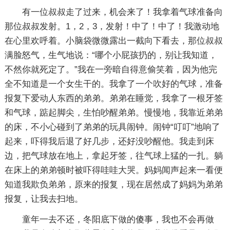
有一位叔叔走了过来，机会来了！我拿着气球准备向
那位叔叔发射。1，2，3，发射！中了！中了！我激动地
在心里欢呼着。小脑袋微微露出一截向下看去，那位叔叔
满脸怒气，生气地说：“哪个小屁孩扔的，别让我知道，
不然你就死定了。”我在一旁暗自得意偷笑着，因为他完
全不知道是一个女生干的。我拿了一个吹好的气球，准备
报复下爱动人东西的弟弟。弟弟在睡觉，我拿了一根牙签
和气球，踮起脚尖，生怕吵醒弟弟。慢慢地，我靠近弟弟
的床，不小心碰到了弟弟的玩具闹钟。闹钟“叮叮”地响了
起来，吓得我后退了好几步，还好没吵醒他。我走到床
边，把气球放在地上，拿起牙签，往气球上猛的一扎。躺
在床上的弟弟顿时被吓得哇哇大哭。妈妈闻声起来一看便
知道我欺负弟弟，原来的报复，现在居然成了妈妈为弟弟
报复，让我去扫地。
童年一去不还，冬阳底下做的傻事，我也不会再做