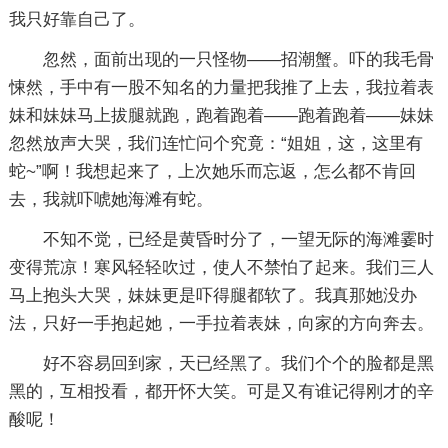
我只好靠自己了。
忽然，面前出现的一只怪物——招潮蟹。吓的我毛骨
悚然，手中有一股不知名的力量把我推了上去，我拉着表
妹和妹妹马上拔腿就跑，跑着跑着——跑着跑着——妹妹
忽然放声大哭，我们连忙问个究竟：“姐姐，这，这里有
蛇~”啊！我想起来了，上次她乐而忘返，怎么都不肯回
去，我就吓唬她海滩有蛇。
不知不觉，已经是黄昏时分了，一望无际的海滩霎时
变得荒凉！寒风轻轻吹过，使人不禁怕了起来。我们三人
马上抱头大哭，妹妹更是吓得腿都软了。我真那她没办
法，只好一手抱起她，一手拉着表妹，向家的方向奔去。
好不容易回到家，天已经黑了。我们个个的脸都是黑
黑的，互相投看，都开怀大笑。可是又有谁记得刚才的辛
酸呢！