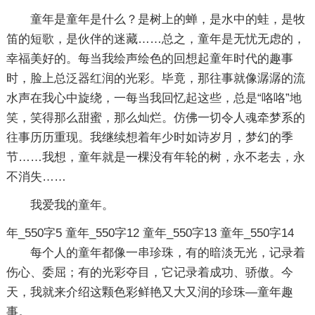
童年是童年是什么？是树上的蝉，是水中的蛙，是牧
笛的短歌，是伙伴的迷藏……总之，童年是无忧无虑的，
幸福美好的。每当我绘声绘色的回想起童年时代的趣事
时，脸上总泛器红润的光彩。毕竟，那往事就像潺潺的流
水声在我心中旋绕，一每当我回忆起这些，总是“咯咯”地
笑，笑得那么甜蜜，那么灿烂。仿佛一切令人魂牵梦系的
往事历历重现。我继续想着年少时如诗岁月，梦幻的季
节……我想，童年就是一棵没有年轮的树，永不老去，永
不消失……
我爱我的童年。
年_550字5
童年_550字12
童年_550字13
童年_550字14
每个人的童年都像一串珍珠，有的暗淡无光，记录着
伤心、委屈；有的光彩夺目，它记录着成功、骄傲。今
天，我就来介绍这颗色彩鲜艳又大又润的珍珠—童年趣
事。