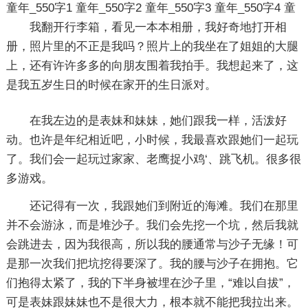
童年_550字1
童年_550字2
童年_550字3
童年_550字4
童
我翻开行李箱，看见一本本相册，我好奇地打开相
册，照片里的不正是我吗？照片上的我坐在了姐姐的大腿
上，还有许许多多的向朋友围着我拍手。我想起来了，这
是我五岁生日的时候在家开的生日派对。
在我左边的是表妹和妹妹，她们跟我一样，活泼好
动。也许是年纪相近吧，小时候，我最喜欢跟她们一起玩
了。我们会一起玩过家家、老鹰捉小鸡‘、跳飞机。很多很
多游戏。
还记得有一次，我跟她们到附近的海滩。我们在那里
并不会游泳，而是堆沙子。我们会先挖一个坑，然后我就
会跳进去，因为我很高，所以我的腰通常与沙子无缘！可
是那一次我们把坑挖得要深了。我的腰与沙子在拥抱。它
们抱得太紧了，我的下半身被埋在沙子里，“难以自拔”，
可是表妹跟妹妹也不是很大力，根本就不能把我拉出来。