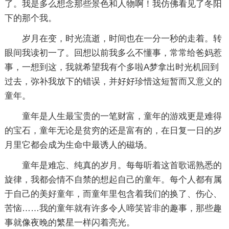
了。我是多么想念那些景色和人物啊！我仿佛看见了冬阳
下的那个我。
岁月在变，时光流逝，时间也在一分一秒的走着。转
眼间我读初一了。回想以前我多么不懂事，常常给爸妈惹
事，一想到这，我就希望我有个多啦A梦拿出时光机回到
过去，弥补我放下的错误，并好好珍惜这短暂而又意义的
童年。
童年是人生最宝贵的一笔财富，童年的游戏更是难得
的宝石，童年无论是贫穷的还是富有的，在日复一日的岁
月里它都会成为生命中最诱人的磁场。
童年是难忘、纯真的岁月。每每听着这首歌谣熟悉的
旋律，我都会情不自禁的想起自己的童年。每个人都有属
于自己的美好童年，而童年里包含着我们的换了、伤心、
苦恼……我的童年就有许多令人啼笑皆非的趣事，那些趣
事就像夜晚的繁星一样闪着亮光。