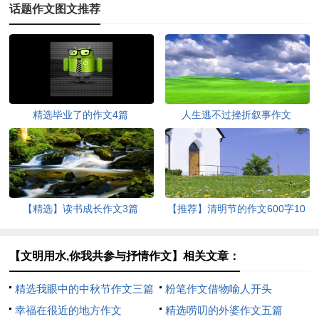
话题作文图文推荐
精选毕业了的作文4篇
人生逃不过挫折叙事作文
【精选】读书成长作文3篇
【推荐】清明节的作文600字10
篇
【文明用水,你我共参与抒情作文】相关文章：
精选我眼中的中秋节作文三篇
粉笔作文借物喻人开头
幸福在很近的地方作文
精选唠叨的外婆作文五篇