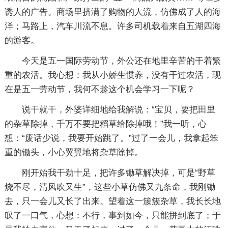
诱人的广告。商场里挤满了购物的人流，仿佛成了人的海
洋；马路上，汽车川流不息。许多司机载着来自五湖四海
的游客。
今天是五一国际劳动节，外公还在地里辛苦的干着繁
重的农活。我心想：我从小娇生惯养，没有干过农活，现
在是五一劳动节，我何不趁这个机会学习一下呢？
说干就干，外婆详细地给我解说：“宝贝，要把田里
的杂草除掉，千万不要把稻草给除掉哦！”我一听，心
想：“废话少说，我要开始跳了。”过了一会儿，我拿起笨
重的锄头，小心翼翼地将杂草除掉。
刚开始我干劲十足，把许多锄草解决掉，可是“野草
烧不尽，清风吹又生”，这些小草仿佛又九条命，我刚锄
去，只一会儿又长了出来。望着这一簇簇杂草，我长长地
叹了一口气，心想：不行，事到如今，只能拼到底了；于