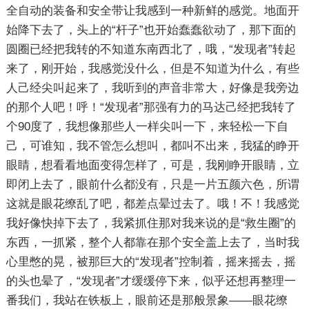
全自动的装备和安全带让我感到一种新鲜的感觉。地面开
始降下去了，头上的“杆子”也开始蠢蠢欲动了，那下面的
圆圈已经把我转的不知道东南西北了，哦，“发现者”转起
来了，刚开始，我感觉没什么，但是不知道为什么，有些
人己经尖叫起来了，我听到的声音非常大，好像是我旁边
的那个人吧！呼！“发现者”那强有力的马达己经把我转了
个90度了，我想像那些人一样尖叫一下，来轻松一下自
己，可谁知，我不管怎么想叫，都叫不出来，我猛的睁开
眼睛，想看看地面变得怎样了，可是，我刚睁开眼睛，立
即闭上去了，眼前什么都没有，只是一片五颜六色，所谓
这就是眼花缭乱了吧，都差点晕过去了。哦！不！我感觉
我好像快掉下去了，我紧抓住那对我来说的是“救生圈”的
东西，一抓紧，整个人都靠在那个安全盖上去了，当时我
心里憋的晃，被那巨大的“发现者”控制着，摇来摇去，摇
的头也晕了，“发现者”才缓缓停下来，似乎还想再整理一
番我们，我站在铁板上，眼前还是那般景象——眼花缭