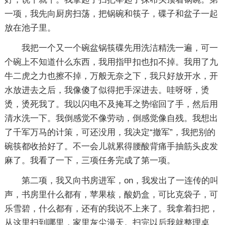
一项，我先向厨房扫荡，把锅碗和筷子，碟子和盆子一起
放在池子里。
我把一个又一个碗盆锅筷碟先用洗洁精洗一遍，可一
个碗上不知道什么东西，我用指甲扣也扣不掉。我用了九
牛二虎之力也擦不掉，万般无奈之下，我只好放开水，开
水放进去之后，我像傻了似得把手深进去。哇呀呀，烫
烫，烫死我了。我以闪电不及掩耳之势缩回了手，然后用
清水洗一下。我倒感觉不像劳动，倒感觉像自残。我想出
了千军万马的计策，可还没用，我决定“撤军”，我把别的
碗筷都收拾好了。不一会儿就累得腰酸背痛手抽筋头皮发
麻了。我看了一下，三项任务完成了第一项。
第二项，我又向书房进军，on，我发出了一连传的叫
声，书房里什么都有，苹果核，酸奶盒，可比克袋子，可
乐雪碧，什么都有，还有的我说不上来了。我拿着扫把，
从这里扫到哪里，家里灰尘漫天。扫完以后我就整理桌