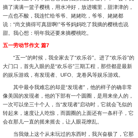
摘了满满一篮子樱桃，用水冲好，放进嘴里，甜津津的，
一点也不酸，我连忙给爷爷、姥姥吃，爷爷、姥姥都
说：“尚文摘得可真甜啊!”爷爷妈妈吃了我摘的樱桃也说
甜。我心想：明年我还要来摘樱桃吃。
五一劳动节作文 篇7
“五一”的时候，我全家去了“欢乐谷”。进了“欢乐谷”的
大门口，首先入眼的是“欢乐谷”三期工程，那些都是最新
的娱乐游戏，有发现者、UFO、龙卷风等娱乐游戏。
其中最令我难忘的却是“发现者”，他的样子的确非常
像美国的发现者，他的下部有一个圆圈，是用来坐人的，
一次可以坐三十个人，当“发现者”启动时，它就会飞似的
转起来，速度让人吃惊，而圆圈的上面还有一条杆子，它
会在那儿一直的摇来摇去，让人眼花缭乱。
当我做上这个从未玩过的东西时，我兴奋极了，它那