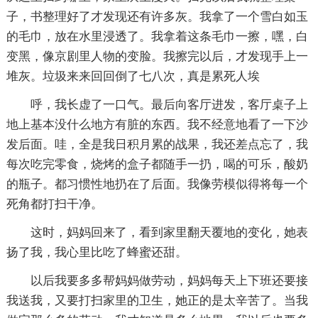
子，书整理好了才发现还有许多灰。我拿了一个雪白如玉
的毛巾，放在水里浸透了。我拿着这条毛巾一擦，嘿，白
变黑，像京剧里人物的变脸。我擦完以后，才发现手上一
堆灰。垃圾来来回回倒了七八次，真是累死人埃
呼，我长虚了一口气。最后向客厅进发，客厅桌子上
地上基本没什么地方有脏的东西。我不经意地看了一下沙
发后面。哇，全是我日积月累的战果，我还差点忘了，我
每次吃完零食，烧烤的盒子都随手一扔，喝的可乐，酸奶
的瓶子。都习惯性地扔在了后面。我像劳模似得将每一个
死角都打扫干净。
这时，妈妈回来了，看到家里翻天覆地的变化，她表
扬了我，我心里比吃了蜂蜜还甜。
以后我要多多帮妈妈做劳动，妈妈每天上下班还要接
我送我，又要打扫家里的卫生，她正的是太辛苦了。当我