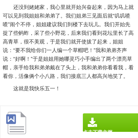
还没到姥姥家，我心里就开始兴奋起来，因为马上就
可以见到我姐姐和弟弟了。我们姐弟三见面后就“叽叽喳
喳”闹个不停，姐姐建议我们到楼下去玩儿。我们开始先
捉了些蚂蚱，采了些小野花，后来我们看到花坛里长了高
高青草，很不美观，于是我们就开使拔了起来，姐姐
说：“要不我给你们一人编一个草帽吧！”我和弟弟齐声
说：“好啊！”于是姐姐用她哪灵巧小手编出了两个漂亮草
帽，亲手给我和弟弟戴在了头上，我和弟弟你看看我，看
看你，活像俩个小八路，我们接底三人都高兴地笑了。
这就是我快乐五一！
点击下载文档