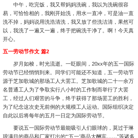
中午，吃完饭，我又帮妈妈洗碗，我以为洗碗很容
易，可恰恰相的，我刚开始洗，用水一直冲，可是油一直
洗不掉，妈妈说用洗浩清洗，我又放了些洗洁清，果然可
以，我洗了一遍又一遍，终于把碗洗干净了。啊！今天真
开心。
五一劳动节作文 篇2
岁月如梭，时光流逝。一眨眼间，20xx年的五一国际
劳动节已经悄悄到来。同学们可能还不知道，五一劳动节
源于芝加歌城的那场工人大罢工。芝加歌城的二十一余万
名普通工人为了争取实行八小时的工作制而举行了大罢
工，经过人们艰苦的斗争，终于获得了那场罢工的胜利，
为了纪念这次史无前例的大规模工人运动。国际组织决定
自此以后将每年的五月一日定为国际劳动节。
要说五一国际劳动节最能吸引人们眼球的，莫过于琳
琅满目的商品和厂家打出的“‘五一’商品大酬宾……”等诸多