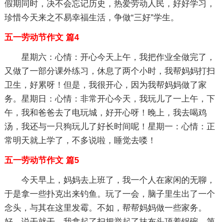
假期同时，决不会忘记历史，热爱劳动人民，好好学习，
珍惜今天来之不易幸福生活，争做“三好”学生。
五一劳动节作文 篇4
星期六：心情：开心今天上午，我把作业全做完了，
又做了一部分课外练习，休息了两个小时，我帮妈妈打扫
卫生，好累呀！但是，我很开心，因为我帮妈妈做了家
务。星期日：心情：非常开心今天，我玩儿了一上午，下
午，我和爸爸去了电玩城，好开心呀！晚上，我去喝鸡
汤，我还与一只狗玩儿了好长时间呢！星期一：心情：正
常明天就上学了，不多说啦，睡觉去喽！
五一劳动节作文 篇5
今天早上，妈妈去上班了，我一个人在家闲的无聊，
于是拿一些扑克出来钓鱼。玩了一会，脑子里生出了一个
念头，与其在这里发霉。不如，帮帮妈妈做一些家务。
好，说干就干。我拿起了扫把举起了抹布头顶着锅碗。第