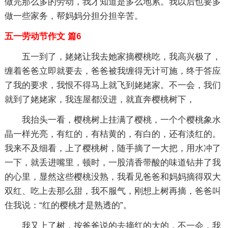
做完那么多的劳动，我才知道是多么地累。我以后也要多
做一些家务，帮妈妈分担分担辛苦。
五一劳动节作文 篇6
五一到了，姥姥让我去她家摘樱桃吃，我高兴极了，
缠着爸爸立即就要去，爸爸被我缠得无计可施，终于答应
了我的要求，我恨不得马上就飞到姥姥家。不一会，我们
就到了姥姥家，我连屋都没进，就直奔樱桃树下，
我抬头一看，樱桃树上挂满了樱桃，一个个樱桃象水
晶一样光亮，有红的，有桔黄的，有白的，还有淡红的。
我来不及细看，上了樱桃树，随手摘了一大把，用水冲了
一下，就丢进嘴里，顿时，一股清香带酸的味道钻井了我
的心里，显然这些樱桃没熟，我看见爸爸和妈妈摘得双大
双红、吃上去那么甜，我不服气，刚想上树再摘，爸爸叫
住我说：“红的樱桃才是熟透的”。
我又上了树，按爸爸说的去摘红的大的，不一会，我