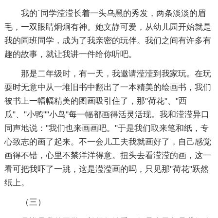
我的`同学滢滢长着一头乌黑的秀发，两条淡淡的眉
毛，一双眼睛炯炯有神。她文静可爱，从幼儿园开始就是
我的同班同学，成为了我亲密的玩伴。我们之间有许多有
趣的故事，就让我讲一件给你听吧。
那是二年级时，有一天，我邀请滢滢到我家玩。在玩
耍时无意中从一堆旧书中翻出了一本精美的绘画书，我们
被书上一幅幅精美的图画吸引住了，那"荷花"、"西
瓜"、"小鸭""小鸟"每一幅都画得活灵活现。我和滢滢异口
同声地说："我们也来画画吧。"于是我们取来笔和纸，专
心致志的画了起来。不一会儿工夫我就画好了，自己感觉
画得不错，心里不禁洋洋得意。扭头去看滢滢的画，这一
看可把我吓了一跳，这是滢滢画的吗，只见那"荷花"跃然
纸上。
（三）