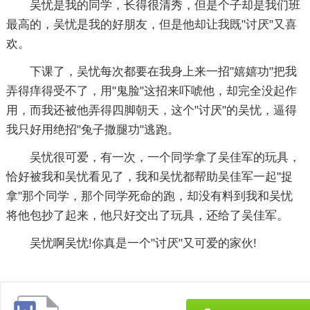
吴忧是我的同学，长得很清秀，但是个子却是我们班
最高的，吴忧是我的好朋友，但是他却让我既"讨厌"又喜
欢。
下课了，吴忧每次都要在我身上来一招"嬉嬉功"把我
弄得痒得受不了，用"鬼脸"这招来吓唬他，却完全没起作
用，而我还被他弄得四脚朝天，这个"讨厌"的吴忧，逼得
我只好用绝招"兔子撒腿功"逃跑。
吴忧很可爱，有一次，一个同学拿了吴佳军的玩具，
恰好被我和吴忧看见了，我和吴忧都帮助吴佳军一起"捉
拿"那个同学，那个同学死命的跑，却没有料到我和吴忧
将他包抄了起来，他只好交出了玩具，还给了吴佳军。
吴忧啊吴忧!你真是一个"讨厌"又可爱的家伙!