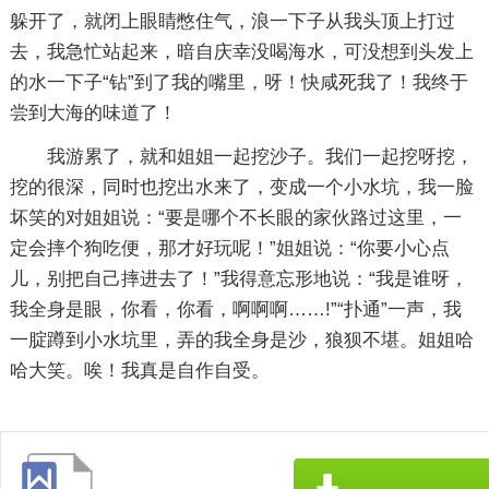
躲开了，就闭上眼睛憋住气，浪一下子从我头顶上打过
去，我急忙站起来，暗自庆幸没喝海水，可没想到头发上
的水一下子“钻”到了我的嘴里，呀！快咸死我了！我终于
尝到大海的味道了！
我游累了，就和姐姐一起挖沙子。我们一起挖呀挖，
挖的很深，同时也挖出水来了，变成一个小水坑，我一脸
坏笑的对姐姐说：“要是哪个不长眼的家伙路过这里，一
定会摔个狗吃便，那才好玩呢！”姐姐说：“你要小心点
儿，别把自己摔进去了！”我得意忘形地说：“我是谁呀，
我全身是眼，你看，你看，啊啊啊……!”“扑通”一声，我
一腚蹲到小水坑里，弄的我全身是沙，狼狈不堪。姐姐哈
哈大笑。唉！我真是自作自受。