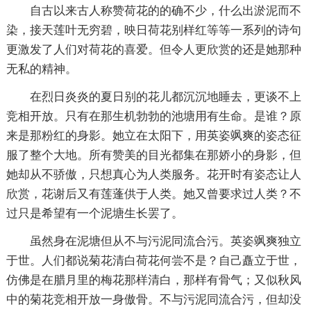
自古以来古人称赞荷花的的确不少，什么出淤泥而不
染，接天莲叶无穷碧，映日荷花别样红等等一系列的诗句
更激发了人们对荷花的喜爱。但令人更欣赏的还是她那种
无私的精神。
在烈日炎炎的夏日别的花儿都沉沉地睡去，更谈不上
竞相开放。只有在那生机勃勃的池塘用有生命。是谁？原
来是那粉红的身影。她立在太阳下，用英姿飒爽的姿态征
服了整个大地。所有赞美的目光都集在那娇小的身影，但
她却从不骄傲，只想真心为人类服务。花开时有姿态让人
欣赏，花谢后又有莲蓬供于人类。她又曾要求过人类？不
过只是希望有一个泥塘生长罢了。
虽然身在泥塘但从不与污泥同流合污。英姿飒爽独立
于世。人们都说菊花清白荷花何尝不是？自己矗立于世，
仿佛是在腊月里的梅花那样清白，那样有骨气；又似秋风
中的菊花竞相开放一身傲骨。不与污泥同流合污，但却没