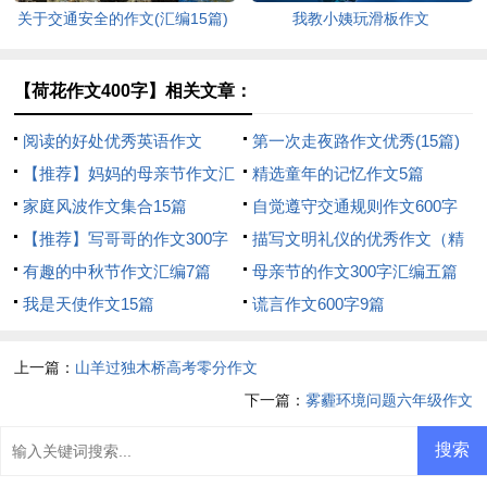
关于交通安全的作文(汇编15篇)
我教小姨玩滑板作文
【荷花作文400字】相关文章：
阅读的好处优秀英语作文
第一次走夜路作文优秀(15篇)
【推荐】妈妈的母亲节作文汇
精选童年的记忆作文5篇
编六篇
家庭风波作文集合15篇
自觉遵守交通规则作文600字
【推荐】写哥哥的作文300字
描写文明礼仪的优秀作文（精
合集5篇
有趣的中秋节作文汇编7篇
选34篇）
母亲节的作文300字汇编五篇
我是天使作文15篇
谎言作文600字9篇
上一篇：
山羊过独木桥高考零分作文
下一篇：
雾霾环境问题六年级作文