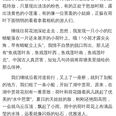
苞待放，只显现出淡淡的粉色，有的正处于怒放时期，露
出淡黄色的小莲蓬，有的像一位害羞的小姑娘，正躲在荷
叶下面悄悄的看着拿着相机的游人们。
继续往荷花池深处走去，忽然，我发现一只小小的红
蜻蜓落在一片还未展开的小荷叶上。哦！“小荷才露尖尖
角，早有蜻蜓立上头”。我情不自禁的脱口而出。那儿还
有“鱼戏莲叶东，鱼戏莲叶西，鱼戏莲叶南，鱼戏莲叶
北”。中国古人真厉害，短短几句诗就将荷塘美景描绘的
那么传神。
我们继续沿着河道前行，又上了一座桥，就到了划船
的地方。我们租了一条小船，开始了湖中赏荷。原来，在
湖中赏荷花别有一番景致：荷叶和荷花随着风儿跳起了优
美的“水中芭蕾”。夏日的天娃娃的脸，刚刚还艳阳高照，
一会就乌云压顶，飘起了小雨。雨中的荷叶荷花上布满晶
莹的水珠，远看就像闪烁的钻石，优雅迷人。