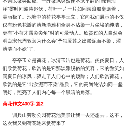
不禁以微笑回应。一阵微风突然使本来平静的“绿色海
洋”霎时间波涛起伏，荷叶一片一片如同海浪般翻滚着，
美丽极了。池塘中的荷花亭亭玉立，它向我们展示的不仅
仅有粉色花瓣的清新淡雅和全身不沾染一片尘埃的纯洁，
更有“小荷才露尖尖角”时的可爱动人。欣赏过的人自然会
明白宋代周敦颐为什么会“予独爱莲之出淤泥而不染，濯
清涟而不妖”了。
亭亭玉立是荷花，冰清玉洁也是荷花。炎炎夏日，人
们欣赏荷花，欣赏的是它那淡雅脱俗的笑容，它的微笑如
同夏日的凉风，驱走了人们心中的烦躁；人们欣赏荷花，
欣赏的是它“出淤泥而不染”品质，它的高尚纯洁如同一盏
明灯，照亮了人们内心每一个黑暗的角落。
荷花作文400字 篇2
调兵山劳动公园荷花池美景让我一去还想去，这不，
这次我又到荷花池来赏荷来了