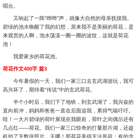
唱台。
又响起了一阵“哗哗”声，就像大自然的母亲抚摸我。
碧绿的池水唤醒了我的幻想，原来我不是美丽的荷花，是
来观赏的人啊，池水荡漾一圈一圈的波纹，这就是荷花
池！
我爱家乡的荷花池。
荷花作文400字 篇3
今年暑假的一天，我们一家三口去玄武湖游玩，我可
高兴坏了，期待着“传说”中的玄武荷花。
半个小时后，我们下了地铁，到玄武湖了，我兴奋的
直向前冲，妈妈和爸爸一直在后面追我，累得气喘吁吁。
哇！一大片碧绿的荷叶展现在我眼前，荷叶之间偶尔还有
几点红――荷花。我们一家三口惊奇的打量那片湖，还趁
机拍了无数张照片。天哪！那荷花美得无法形容：有的含