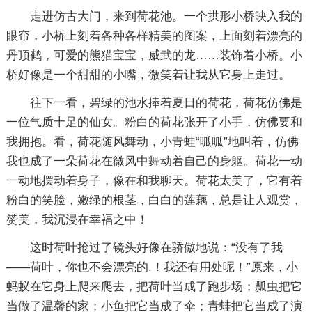
走进仿古大门，来到荷花池。一个拱形小桥映入我的
眼帘，小桥上刻着各种各样精美的图案，上面刻着漂亮的
丹顶鹤，可爱的熊猫宝宝，威武的龙……装饰着小桥。小
桥好像是一个甜甜的小嘴，微笑着让我从它身上走过。
往下一看，碧绿的池水捧着夏日的荷花，荷花仿佛是
一位气质十足的仙女。粉白的荷花张开了小手，仿佛要和
我拥抱。看，荷花随风舞动，小青蛙“呱呱”地叫着，仿佛
我也成了一朵荷花在微风中舞动着自己的身躯。荷花一动
一动地摆动着身子，像在和我聊天。荷花太美了，它有着
粉白的笑脸，嫩绿的根茎，白白的莲藕，总是让人观赏，
赞美，我沉浸在幸福之中！
这时荷叶抢过了镜头好像在骄傲地说：“没有了我
――荷叶，你也不会漂亮的.！我还有用处呢！”原来，小
蚂蚁在它身上爬来爬去，把荷叶当成了跑步场；瓢虫把它
当做了温馨的家；小鱼把它当成了伞；青蛙把它当成了演