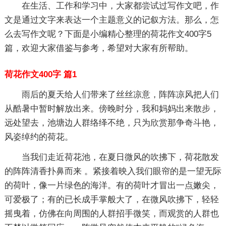
在生活、工作和学习中，大家都尝试过写作文吧，作
文是通过文字来表达一个主题意义的记叙方法。那么，怎
么去写作文呢？下面是小编精心整理的荷花作文400字5
篇，欢迎大家借鉴与参考，希望对大家有所帮助。
荷花作文400字 篇1
雨后的夏天给人们带来了丝丝凉意，阵阵凉风把人们
从酷暑中暂时解放出来。傍晚时分，我和妈妈出来散步，
远处望去，池塘边人群络绎不绝，只为欣赏那争奇斗艳，
风姿绰约的荷花。
当我们走近荷花池，在夏日微风的吹拂下，荷花散发
的阵阵清香扑鼻而来 。紧接着映入我们眼帘的是一望无际
的荷叶，像一片绿色的海洋。有的荷叶才冒出一点嫩尖，
可爱极了；有的已长成手掌般大了，在微风吹拂下，轻轻
摇曳着，仿佛在向周围的人群招手微笑，而观赏的人群也