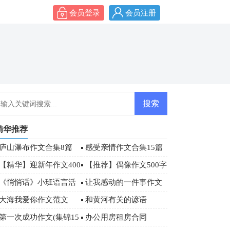
会员登录
会员注册
精华推荐
庐山瀑布作文合集8篇
感受亲情作文合集15篇
【精华】迎新年作文400
【推荐】偶像作文500字
字9篇
合集八篇
《悄悄话》小班语言活
让我感动的一件事作文
动教案
400字
大海我爱你作文范文
和黄河有关的谚语
第一次成功作文(集锦15
办公用房租房合同