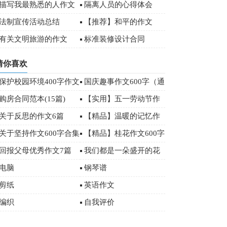
)
描写我最熟悉的人作文
隔离人员的心得体会
00字
法制宣传活动总结
【推荐】和平的作文
有关文明旅游的作文
标准装修设计合同
（精选4篇）
猜你喜欢
保护校园环境400字作文
国庆趣事作文600字（通
用35篇）
购房合同范本(15篇)
【实用】五一劳动节作
文400字10篇
关于反思的作文6篇
【精品】温暖的记忆作
文3篇
关于坚持作文600字合集
【精品】桂花作文600字
6篇
3篇
回报父母优秀作文7篇
我们都是一朵盛开的花
作文2篇
电脑
钢琴谱
剪纸
英语作文
编织
自我评价