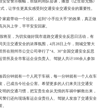
挂安全警示横幅，班级利用队会课，播放《让生命无憾》
方式，让学生更真实感受到交通安全交通安全的重要性。
个家庭带动一个社区，起到“小手拉大手”的效果，真正做
高兴兴上学，平平安安回家。
小长假将至，为切实做好我市道路交通安全反思日活动，有
关注交通安全的浓厚氛围，4月28日上午，朔城交警大
所在朔州市公交公司举行了“4。30”全国交通安全反思
管所及全市客运企业负责人、驾驶人共计100余人参加
每四分钟就有一个人死于车祸，每一分钟就有一个人在车
发，已成当今社会公害。希望更多的人们来关注交通安
文明的交通习惯，把宝贵生命从无情的车祸中解救出来，
民警们还向现场客运企业责任人、驾驶人发放了交通安全
誓。