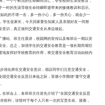
例，一个个鲜活的生命瞬间消亡，令全校师生深受教育，
于一时的失误导致生命转瞬即逝带来的惨痛教训和启示。
，如此的不堪一击，多一份小心，多一份关心，就会少一
手，学生促家长，今天回家要告知家人及亲朋好友一同努
全意识，真正做到交通安全从身边做起。
广播站、班主任晨讲，校园网的宣传以及每班出一期以安
安全。总之，加强学生的交通安全教育是一项长期而艰巨
度地发挥好学校教育的作用，将交通安全教育活动由校内
进一步强化师生交通安全意识，倡议同学们注意交通安全，
全国交通安全反思日来临之际，里塘小学围绕“遵守交通
动。
，在班会上，各班班主任首先介绍了“全国交通安全反思
生存权利，珍惜对于每个人只有一次的宝贵生命。接着，