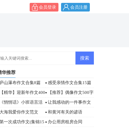
会员登录
会员注册
精华推荐
庐山瀑布作文合集8篇
感受亲情作文合集15篇
【精华】迎新年作文400
【推荐】偶像作文500字
字9篇
合集八篇
《悄悄话》小班语言活
让我感动的一件事作文
动教案
400字
大海我爱你作文范文
和黄河有关的谚语
第一次成功作文(集锦15
办公用房租房合同