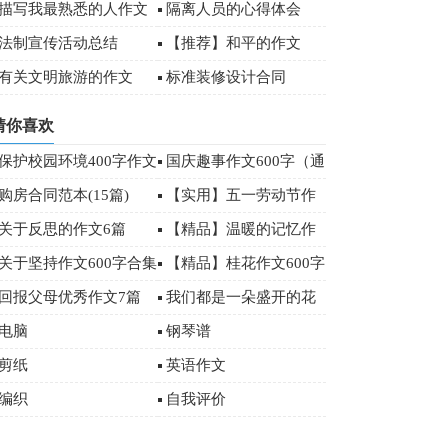
)
描写我最熟悉的人作文
隔离人员的心得体会
00字
法制宣传活动总结
【推荐】和平的作文
有关文明旅游的作文
标准装修设计合同
（精选4篇）
猜你喜欢
保护校园环境400字作文
国庆趣事作文600字（通
用35篇）
购房合同范本(15篇)
【实用】五一劳动节作
文400字10篇
关于反思的作文6篇
【精品】温暖的记忆作
文3篇
关于坚持作文600字合集
【精品】桂花作文600字
6篇
3篇
回报父母优秀作文7篇
我们都是一朵盛开的花
作文2篇
电脑
钢琴谱
剪纸
英语作文
编织
自我评价