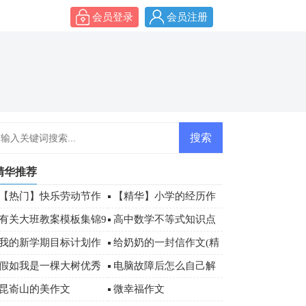
会员登录
会员注册
精华推荐
【热门】快乐劳动节作
【精华】小学的经历作
文锦集十篇
文500字四篇
有关大班教案模板集锦9
高中数学不等式知识点
篇
「汇总」
我的新学期目标计划作
给奶奶的一封信作文(精
文600字「精选」
选15篇)
假如我是一棵大树优秀
电脑故障后怎么自己解
作文
决
昆嵛山的美作文
微幸福作文