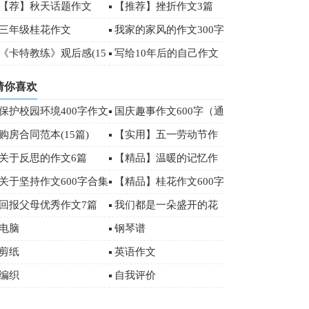
【荐】秋天话题作文
【推荐】挫折作文3篇
三年级桂花作文
我家的家风的作文300字
锦集10篇
《卡特教练》观后感(15
写给10年后的自己作文
)
猜你喜欢
保护校园环境400字作文
国庆趣事作文600字（通
用35篇）
购房合同范本(15篇)
【实用】五一劳动节作
文400字10篇
关于反思的作文6篇
【精品】温暖的记忆作
文3篇
关于坚持作文600字合集
【精品】桂花作文600字
6篇
3篇
回报父母优秀作文7篇
我们都是一朵盛开的花
作文2篇
电脑
钢琴谱
剪纸
英语作文
编织
自我评价