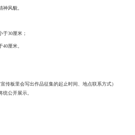
精神风貌。
小于30厘米；
于40厘米。
时宣传板里会写出作品征集的起止时间、地点联系方式）
将统公开展示。