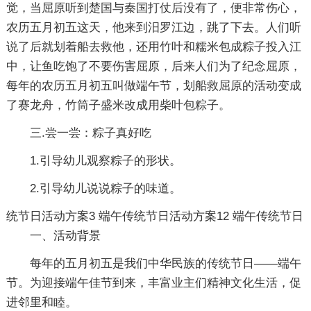
觉，当屈原听到楚国与秦国打仗后没有了，便非常伤心，
农历五月初五这天，他来到汨罗江边，跳了下去。人们听
说了后就划着船去救他，还用竹叶和糯米包成粽子投入江
中，让鱼吃饱了不要伤害屈原，后来人们为了纪念屈原，
每年的农历五月初五叫做端午节，划船救屈原的活动变成
了赛龙舟，竹筒子盛米改成用柴叶包粽子。
三.尝一尝：粽子真好吃
1.引导幼儿观察粽子的形状。
2.引导幼儿说说粽子的味道。
统节日活动方案3
端午传统节日活动方案12
端午传统节日
一、活动背景
每年的五月初五是我们中华民族的传统节日——端午
节。为迎接端午佳节到来，丰富业主们精神文化生活，促
进邻里和睦。