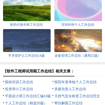
医药代表年终工作总结
车间年终个人工作总结
手术室护士工作总结14篇
设备管理工作总结（通用22篇）
【软件工程师试用期工作总结】相关文章：
跟岗培训工作总结
医院年度考核个人工作总结
投资审计工作总结
质量负责人工作总结
平面设计师工作总结汇编14篇
天然气安全检查工作总结范文
个人工作总结（精选20篇）
（通用11篇）
帮扶解困工作总结