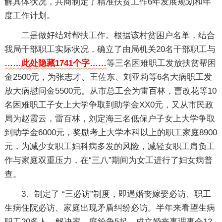
解具体状况，共商制定了精准扶贫工作6年发展规划和年
度工作计划。
二是做好结对帮扶工作。根据该村贫困户名单，结合
我局干部职工实际状况，确立了由局机关20名干部职工与
……此处隐藏1741个字……
等三名困难职工发放扶贫帮困
金2500元，为张志才、王佐东、刘亚莉等6名大病职工发
放大病慰问金5500元。从市总工会为雷百林，曹改花等10
名困难职工子女上大学争取到助学金XX0元，又从市民政
局为赵霞云，雷百林，刘定海三名低保户子女上大学争取
到助学金6000元，奖励考上大学本科以上的职工家庭8900
元，为减少女职工妇科病多发的风险，减轻女职工肩负工
作与家庭双重压力，在“三八”期间为女工进行了妇女病普
查。
3、制定了 “三必访”制度，即遇婚丧嫁娶必访、职工
生病住院必访、家庭出现矛盾纠纷必访。半年来看望生病
职工20多人、解决家，庭纷争5起，成立婚丧事理事会12