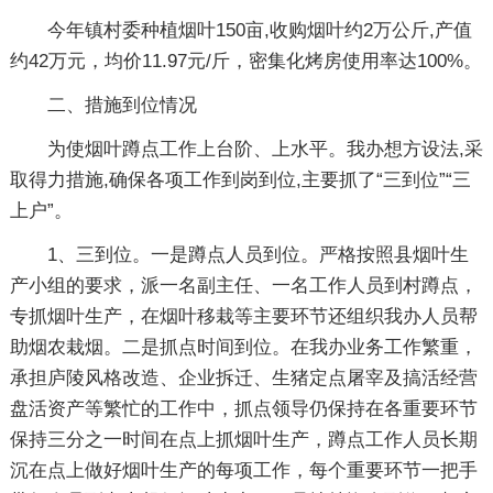
今年镇村委种植烟叶150亩,收购烟叶约2万公斤,产值
约42万元，均价11.97元/斤，密集化烤房使用率达100%。
二、措施到位情况
为使烟叶蹲点工作上台阶、上水平。我办想方设法,采
取得力措施,确保各项工作到岗到位,主要抓了“三到位”“三
上户”。
1、三到位。一是蹲点人员到位。严格按照县烟叶生
产小组的要求，派一名副主任、一名工作人员到村蹲点，
专抓烟叶生产，在烟叶移栽等主要环节还组织我办人员帮
助烟农栽烟。二是抓点时间到位。在我办业务工作繁重，
承担庐陵风格改造、企业拆迁、生猪定点屠宰及搞活经营
盘活资产等繁忙的工作中，抓点领导仍保持在各重要环节
保持三分之一时间在点上抓烟叶生产，蹲点工作人员长期
沉在点上做好烟叶生产的每项工作，每个重要环节一把手