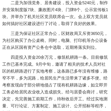
二是为加强党务、居务建设，投入资金5240元，制作
并安装制度版7块、廉政图片4块、门牌8个、公示宣传板1
块。并举办了机关社区党员联席会一次。会上双方党员就
如何搞好社区建设进行了讨论，取得了良好的效果。
三是为保证社区正常办公，区财政局又斥资3650元，
为社区购买了办公桌椅。同时，电脑、打印机等办公设备
正在从区国有资产公务仓中选取，近期将落实到位。
四是投入资金20余万元，修筑机耕路一条。目前修筑
工作已基本完成。9月中旬，邀请了相关的技术人员对社
区的机耕路进行了实地考察，这条路已多年没有维修，路
窄不平，多为泥路，给居民生产生活带来了诸多不便。经
考察发现由于部分耕地侵占了现有机耕路边缘，如立即开
工务必给居民农业收入造成损失。经与居委会商讨，研究
决定，先完善施工前期工作，待秋收后开工。经过实地测
量、可行论证、方案制定、施工设计、公开招标等程序，