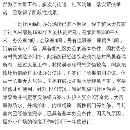
部做了大量工作，多次与街道、社区沟通，落实帮扶承
诺，已取得了阶段性成果。
一是社区临时办公场所已基本解决，经了解原大孤家
子社区村部是1993年区委扶贫所建，建筑面积300平方
米，办公室4间，会议室4间，另有值班室、库房各1间，
门前设有小广场，具备相社区办公的基本条件。因村委会
与村民的经济纠纷，此场所已经法院裁决判给村民吴春瑞
所有。经过大量工作，村民吴春瑞思想觉悟较高，同意把
该场所借给村里做办公使用，并签订了长期借用协议。但
由于长期无人居住，房屋有破损和漏雨等现象严重，需要
维修才可使用。针对上述情况，我局积极与社区沟通，实
际查看并制定落实修缮方案，共投入资金2万余元，为房
屋做防水、外墙涂料、内墙粉刷、新换房门等维修。目前
室内已经修缮完毕，已具备基本办公条件。因天气原因，
屋外小广场的修缮工作转到下一年度进行。