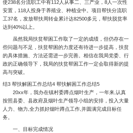
使238名分流职工中有112人从事二、三产业，8人一次性
安置，118人投身于养殖业、种植业中。项目帮扶分流职
工37名，发放帮扶周转金累计达82500多元，帮扶脱贫率
达到40%以上。
虽然我局扶贫帮困工作取了一定的成绩，但仍存在一
些问题与不足，扶贫帮困的力度还有待进一步提高，扶贫
的具体措施、方法还需进一步完善。相信在我局党委、行
政的正确领导下，我局的扶贫帮困工作一定会取得新的提
高与突破。
结3
帮扶解困工作总结4
帮扶解困工作总结5
20xx年，我办在镇村委蹲点烟叶生产，一年来,认真
按照县委、县政府及烟叶生产领导小组的安排，投入大量
人力、物力,全力抓好烟叶蹲点工作,并圆满完成目标任
务。
一、目标完成情况