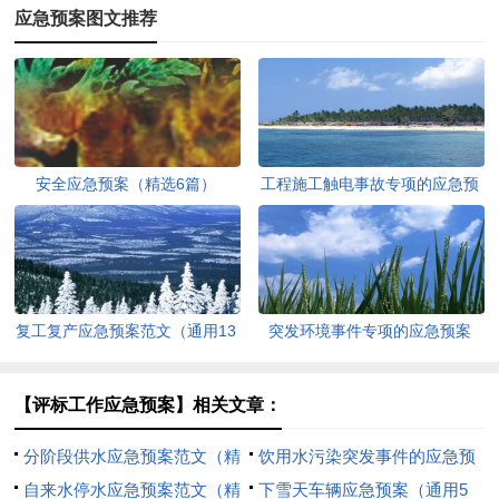
应急预案图文推荐
安全应急预案（精选6篇）
工程施工触电事故专项的应急预
案范文（精选6篇）
复工复产应急预案范文（通用13
突发环境事件专项的应急预案
篇）
（精选5篇）
【评标工作应急预案】相关文章：
分阶段供水应急预案范文（精
饮用水污染突发事件的应急预
选13篇）
自来水停水应急预案范文（精
案
下雪天车辆应急预案（通用5