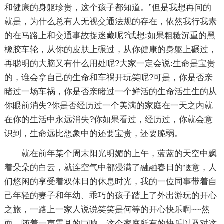
和健康的身躯珍贵，这个孩子都知道。”但是我想再问的
就是，为什么总有人无视交通法规的存在，依然我行我素
的在马路上和交通事故捉迷藏呢?试想:如果粗糙沉重的黑
橡胶车轮，从你的皮肤上碾过，从你健康的身躯上碾过，
再聪明的大脑又有什么用处呢?大家一定会说:生命是宝贵
的，谁会拿自己的生命和车祸开玩笑呢?可是，你是否亲
睹过一场车祸，你是否亲睹过一个鲜活的生命活生生的从
你眼前消失?你是否经历过一个美满的家庭在一天之内就
在你的生活中永远消失?你如果看过，经历过，你就会意
识到，生命远比想象中的还要宝贵，还要脆弱。
就在前年某个周末阳光明媚的上午，蓝蓝的天空中飘
着朵朵的白云，就连空气中都浸满了融融春日的惬意，人
们悠闲的享受着双休日的休息时光，我的一位同事带着自
己年轻的妻子和年幼、乖巧的孩子踏上了外出游玩的开心
之旅，一路上一家人说说笑笑是何等的开心快乐啊~~然
而，随着一声震耳的巨响，这个家庭所有的快乐以及对这