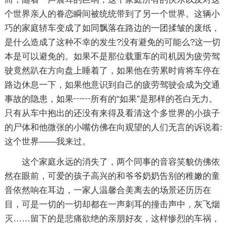
个世界亲人的眷恋瞬间被统统带到了另一个世界。这辆小
巧的家庭轿车变成了如同飘落在路边的一团揉皱的废纸，
是什么造成了这种不幸的发生?没有避免的可能么?这一切
本是可以避免的。如果不是那位载重车的司机因为疲劳驾
驶竟然趴在方向盘上睡着了，如果他在劳累时肯将车停在
路边休息一下，如果他意识到自己的疲劳驾驶会成为交通
事故的隐患，如果┅┅所有的“如果”是那样的苍白无力。
只有从车中抱出的还没有来得及看清这个多世界的小孩子
的尸体和他微张的小嘴仿佛在向观望的人们无言的诉说着:
这个世界——我来过。
这个家庭永远的消失了，两个同事的音容笑貌仿佛依
然在眼前，可爱的孩子高兴的和爷爷奶奶告别的稚嫩的童
音依然响在耳边，一家人温馨合美离去的场景还历历在
目，可是一切的一切却都在一声刺耳的撞击声中，灰飞烟
灭……留下的是悲痛欲绝的亲朋好友，这样惨烈的车祸，