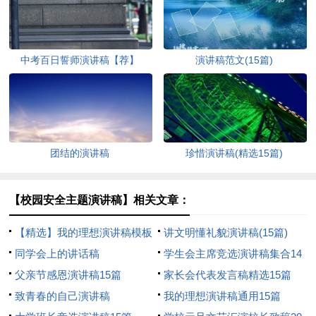
中考百日誓师演讲稿【荐】
演讲稿范文(15篇)
团结的演讲稿
珍惜演讲稿(精选15篇)
【校园安全主题演讲稿】相关文章：
【精选】我的理想演讲稿模板
讲文明懂礼貌演讲稿(15篇)
汇编9篇
同学会上的讲话稿
学生会主席竞选演讲稿集合14
父亲节感恩演讲稿15篇
篇
家长会代表发言稿精选15篇
致青春的自己演讲稿
我的理想演讲稿通用15篇