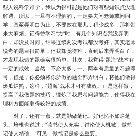
些人说科学难学，我认为很可能是他们对有些知识点没理
解透。所以，一旦有不理解的，一定要去问老师或问同
学，直至弄明白为止，不要放在那儿，积少成多，那将带
来大麻烦。记得曾学习“力”时，有几个知识点我没弄明
白，却没及时问，结果连续两次考试都没考好，其实老师
说考的题目很简单，但我却觉得难，直到后来弄明白了，
才发现我错的题确实很简单。其次，我觉得“题海”战术有
一定的成效，当然，不必太多，一、两本有质量的习题即
可，但是，你必须将你所做的题全部弄明白，将他们做得
滚瓜烂熟，这样，“题海”战术才可有成效。正是这样做，
提高了我做题的技巧，锻炼了我思考问题能力，使得我在
理科方面能取得较好的成绩。
对了，还有一点，就是勤做笔记。好记忆不如烂笔
头。培根也说过：“读书使人充实，讨论使人机敏，做笔
记使人精确。”可见，做笔记是多么重要。