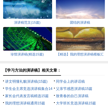
演讲稿范文(15篇)
团结的演讲稿
珍惜演讲稿(精选15篇)
【精选】我的理想演讲稿模板汇
编9篇
【学习方法的演讲稿】相关文章：
讲文明懂礼貌演讲稿(15篇)
同学会上的讲话稿
学生会主席竞选演讲稿集合14
父亲节感恩演讲稿15篇
篇
家长会代表发言稿精选15篇
致青春的自己演讲稿
我的理想演讲稿通用15篇
大学班长竞选演讲稿15篇