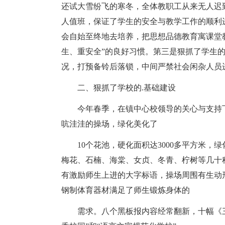
还试大雪纷飞的寒冬，全体教职工从来无人迟
人值班，保证了学生的安全与教学工作的顺利
会自始至终地去培养，把思想品德教育寓课堂
生、重安全”的良好习惯。第三是狠抓了学生
况，打预备铃后落锁，中间严禁社会闲杂人员
二、狠抓了学校的.基础建设
今年春季，在镇中心校领导的关心与支持
吭洼洼的操场，绿化美化了
10个花池，硬化面积达3000多平方米，
梅花、石楠、海棠、女贞、冬青、柠树等几十
有激励师生上进的大字标语，操场周围有生动
钢制体育器材满足了师生锻炼身体的
需求。八个黑板报内容经常翻新，十幅《