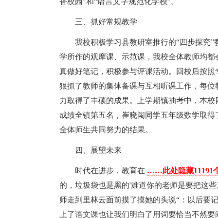
香校园”和“语言文字规范化学校”。
三、抓好常规教学
我校积极学习县教研室推行的“四步探究
学所作的观摩课、示范课，我校全体教师均都
真做好笔记，积极参与评课活动。回校后按照
狠抓了教师的集体备课与互相听课工作，每位
力取得了丰硕的成果。上学期镇抽考中，本校
成绩全镇第五名，崔晓闯同学五年级数学取得了
全体师生共同努力的结果。
四、展望未来
时代在进步，教育在
……此处隐藏1119
的，垃圾袋也是黑的'难道你的老师是要把这些
师走到里林云面前摸了摸她的头说“：以后要
上了语文课也让我们明白了用词要恰当不然要