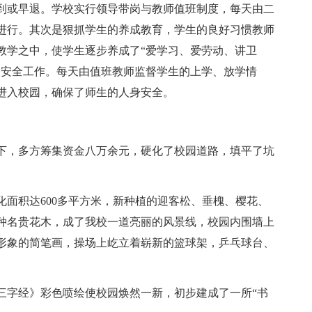
到或早退。学校实行领导带岗与教师值班制度，每天由二
进行。其次是狠抓学生的养成教育，学生的良好习惯教师
教学之中，使学生逐步养成了“爱学习、爱劳动、讲卫
的安全工作。每天由值班教师监督学生的上学、放学情
进入校园，确保了师生的人身安全。
下，多方筹集资金八万余元，硬化了校园道路，填平了坑
绿化面积达600多平方米，新种植的迎客松、垂槐、樱花、
种名贵花木，成了我校一道亮丽的风景线，校园内围墙上
形象的简笔画，操场上屹立着崭新的篮球架，乒乓球台、
三字经》彩色喷绘使校园焕然一新，初步建成了一所“书