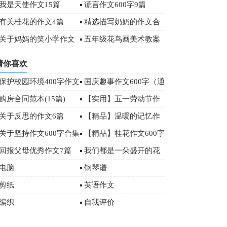
字合集6篇
篇
我是天使作文15篇
谎言作文600字9篇
有关桂花的作文4篇
精选描写奶奶的作文合
集五篇
关于妈妈的笑小学作文
五年级花鸟画美术教案
400字集锦十篇
设计
猜你喜欢
保护校园环境400字作文
国庆趣事作文600字（通
用35篇）
购房合同范本(15篇)
【实用】五一劳动节作
文400字10篇
关于反思的作文6篇
【精品】温暖的记忆作
文3篇
关于坚持作文600字合集
【精品】桂花作文600字
6篇
3篇
回报父母优秀作文7篇
我们都是一朵盛开的花
作文2篇
电脑
钢琴谱
剪纸
英语作文
编织
自我评价