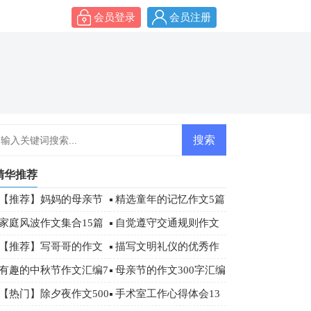
会员登录
会员注册
精华推荐
【推荐】妈妈的母亲节
精选童年的记忆作文5篇
作文汇编六篇
家庭风波作文集合15篇
自觉遵守交通规则作文
600字
【推荐】写哥哥的作文
描写文明礼仪的优秀作
300字合集5篇
文（精选34篇）
有趣的中秋节作文汇编7
母亲节的作文300字汇编
篇
五篇
【热门】除夕夜作文500
手术室工作心得体会13