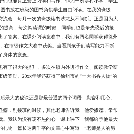
子们也能真正爱上阅读和写作。作为一所乡村小学，学生
本图书放在班级的图书角供学生自由阅读。在我的班级
交流会，每月一次的班级读书沙龙从不间断。正是因为大
大的提高，每次阅读课的时候，同学们也是争先恐后的抢
出了答案。在课外阅读竞赛中，我们有两名同学获得徐州
表，在市级作文大赛中获奖。当看到孩子们读写能力不断
了身体的疲惫。
也有了很大的提升，多次在镇内外进行作文、阅读教学研
级奖励。20xx年我还获得了徐州市的“十大书香人物”的
背后最大的秘诀还是那最普通的两个词语：勤奋和用心。
怪癖，刚接班的时候，其他老师告诉我，他爱撒谎，常常
玩。我认为没有暖不热的心，课上课下，我都给予他最大
的礼物一篇长达两千字的文章心中写道：“老师是人的另