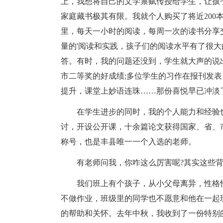
上，我想将自己的文学禀赋传授给学生，让孩
家庭藏书极其有限。我就个人购买了将近200
里，每天一小时的阅读，每周一次的读书分享
量的'阅读和实践，孩子们的阅读水平有了很
答。有时，我的问题还没到，学生就大声的说
市二等奖的好成绩;多位学生的习作在报刊发
提升，课堂上妙语连珠……那份喜悦早已冲淡
在学生进步的同时，我的个人能力和经验
讨，开设公开课，十余篇论文获得国家、省、市
称号，也是丰县唯一一个入选的老师。
有老师问我，你咋这么厉害呢?其实这些
我们班上有个孩子，从小父母离异，性格
不做作业，班级里的同学也不愿意和他在一起
的帮助和关怀。去年中秋，我收到了一份特别