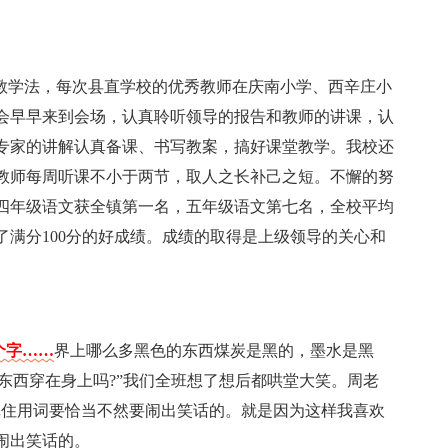
”教学法，每次县直学校的优秀教师在庆南小学、西辛庄小
会早早来到会场，认真聆听领导的报告和教师的讲课，认
专家的讲解认真备课、书写教案，搞好课堂教学。我校还
教师每周听课不小于两节，取人之长补己之短。不懈的努
四年级语文获全镇第一名，五年级语文第七名，全校平均
满分100分的好成绩。成绩的取得是上级领导的关心和
1个字……
界上哪么多黑色的东西煤炭是黑的，墨水是黑
东西穿在身上吗?”我们全班想了想后都哄堂大笑。周老
记住用词要恰当不然要闹出笑话的。就是因为这样我喜欢
闹出笑话的。