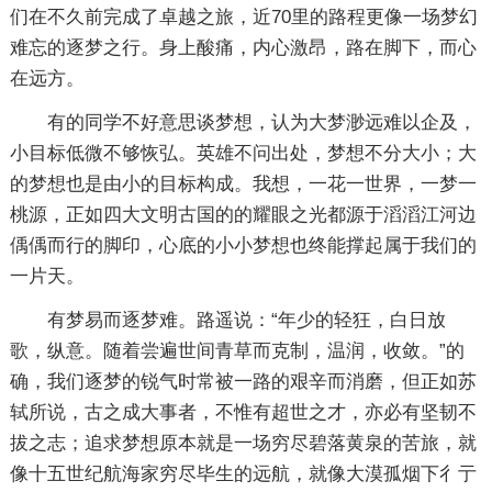
们在不久前完成了卓越之旅，近70里的路程更像一场梦幻
难忘的逐梦之行。身上酸痛，内心激昂，路在脚下，而心
在远方。
有的同学不好意思谈梦想，认为大梦渺远难以企及，
小目标低微不够恢弘。英雄不问出处，梦想不分大小；大
的梦想也是由小的目标构成。我想，一花一世界，一梦一
桃源，正如四大文明古国的的耀眼之光都源于滔滔江河边
偊偊而行的脚印，心底的小小梦想也终能撑起属于我们的
一片天。
有梦易而逐梦难。路遥说：“年少的轻狂，白日放
歌，纵意。随着尝遍世间青草而克制，温润，收敛。”的
确，我们逐梦的锐气时常被一路的艰辛而消磨，但正如苏
轼所说，古之成大事者，不惟有超世之才，亦必有坚韧不
拔之志；追求梦想原本就是一场穷尽碧落黄泉的苦旅，就
像十五世纪航海家穷尽毕生的远航，就像大漠孤烟下彳亍