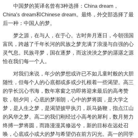
中国梦的英译名曾有3种选择：China dream，
China’s dream和Chinese dream。最终，外交部选择了最
后一种：中国人的梦。
梦之源，在与人，在于心。古时奔月逐日，今朝强国
富民，跨越了千年长河的民族之梦充满了浪漫与自强的心
灵气息。民族寻梦，国在逐梦，而这泱泱之梦的潺潺之源
恰在我们每一个人。
对我们来说，年少的梦想或许已不如儿童时般的大胆
随性，但每个人的心底都或多或少扎根着一些渴望。高三
的学长沉心书海，数年寒窗之功即将迎来最后的高考赞
歌，朝夕间，心底的梦渐朗，心中的梦将圆，是大学之
梦，是人生之梦，是渴望披甲执刃，跃马扬鞭，指点江山
的风华之梦。高二的我们刚经过小高考的犀利，数月努力
终搏一梦将圆，而路漫漫其修远兮，新的目标在远处召
唤，心底或小或大的梦与希望仍在前方闪光。高一的同学