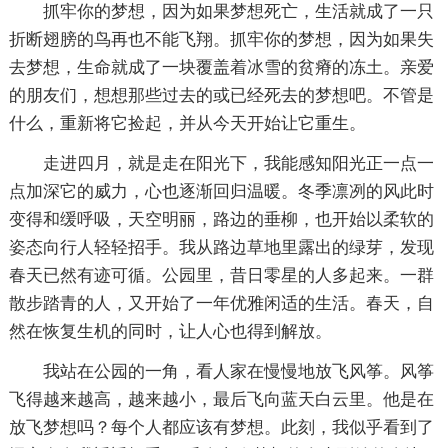
抓牢你的梦想，因为如果梦想死亡，生活就成了一只
折断翅膀的鸟再也不能飞翔。抓牢你的梦想，因为如果失
去梦想，生命就成了一块覆盖着冰雪的贫瘠的冻土。亲爱
的朋友们，想想那些过去的或已经死去的梦想吧。不管是
什么，重新将它捡起，并从今天开始让它重生。
走进四月，就是走在阳光下，我能感知阳光正一点一
点加深它的威力，心也逐渐回归温暖。冬季凛冽的风此时
变得和缓呼吸，天空明丽，路边的垂柳，也开始以柔软的
姿态向行人轻轻招手。我从路边草地里露出的绿芽，发现
春天已然有迹可循。公园里，昔日零星的人多起来。一群
散步踏青的人，又开始了一年优雅闲适的生活。春天，自
然在恢复生机的同时，让人心也得到解放。
我站在公园的一角，看人家在慢慢地放飞风筝。风筝
飞得越来越高，越来越小，最后飞向蓝天白云里。他是在
放飞梦想吗？每个人都应该有梦想。此刻，我似乎看到了