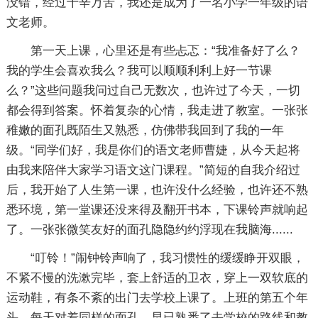
没错，经过千辛万苦，我还是成为了一名小学一年级的语
文老师。
第一天上课，心里还是有些忐忑：“我准备好了么？
我的学生会喜欢我么？我可以顺顺利利上好一节课
么？”这些问题我问过自己无数次，也许过了今天，一切
都会得到答案。怀着复杂的心情，我走进了教室。一张张
稚嫩的面孔既陌生又熟悉，仿佛带我回到了我的一年
级。“同学们好，我是你们的语文老师曹婕，从今天起将
由我来陪伴大家学习语文这门课程。”简短的自我介绍过
后，我开始了人生第一课，也许没什么经验，也许还不熟
悉环境，第一堂课还没来得及翻开书本，下课铃声就响起
了。一张张微笑友好的面孔隐隐约约浮现在我脑海......
“叮铃！”闹钟铃声响了，我习惯性的缓缓睁开双眼，
不紧不慢的洗漱完毕，套上舒适的卫衣，穿上一双软底的
运动鞋，有条不紊的出门去学校上课了。上班的第五个年
头，每天对着同样的面孔，早已熟悉了去学校的路线和教