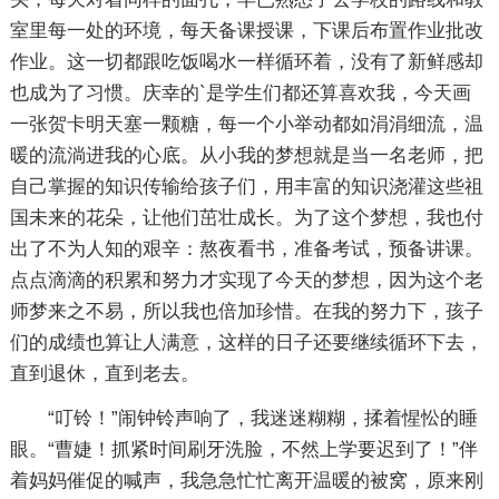
室里每一处的环境，每天备课授课，下课后布置作业批改
作业。这一切都跟吃饭喝水一样循环着，没有了新鲜感却
也成为了习惯。庆幸的`是学生们都还算喜欢我，今天画
一张贺卡明天塞一颗糖，每一个小举动都如涓涓细流，温
暖的流淌进我的心底。从小我的梦想就是当一名老师，把
自己掌握的知识传输给孩子们，用丰富的知识浇灌这些祖
国未来的花朵，让他们茁壮成长。为了这个梦想，我也付
出了不为人知的艰辛：熬夜看书，准备考试，预备讲课。
点点滴滴的积累和努力才实现了今天的梦想，因为这个老
师梦来之不易，所以我也倍加珍惜。在我的努力下，孩子
们的成绩也算让人满意，这样的日子还要继续循环下去，
直到退休，直到老去。
“叮铃！”闹钟铃声响了，我迷迷糊糊，揉着惺忪的睡
眼。“曹婕！抓紧时间刷牙洗脸，不然上学要迟到了！”伴
着妈妈催促的喊声，我急急忙忙离开温暖的被窝，原来刚