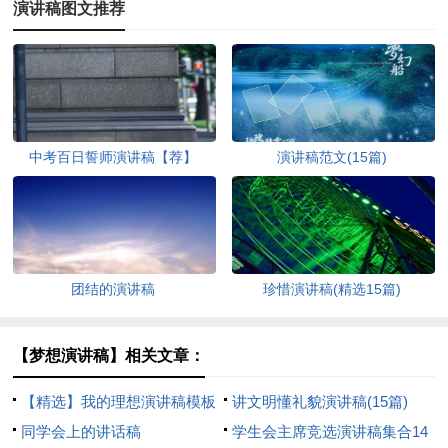
演讲稿图文推荐
中考百日誓师演讲稿【荐】
演讲稿范文(15篇)
团结的演讲稿
珍惜演讲稿(精选15篇)
【梦想演讲稿】相关文章：
【精选】我的理想演讲稿模板
讲文明懂礼貌演讲稿(15篇)
汇编9篇
同学会上的讲话稿
学生会主席竞选演讲稿集合14