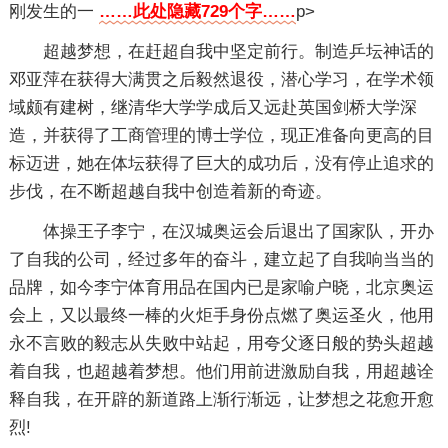
刚发生的一
……此处隐藏729个字……
p>
超越梦想，在赶超自我中坚定前行。制造乒坛神话的
邓亚萍在获得大满贯之后毅然退役，潜心学习，在学术领
域颇有建树，继清华大学学成后又远赴英国剑桥大学深
造，并获得了工商管理的博士学位，现正准备向更高的目
标迈进，她在体坛获得了巨大的成功后，没有停止追求的
步伐，在不断超越自我中创造着新的奇迹。
体操王子李宁，在汉城奥运会后退出了国家队，开办
了自我的公司，经过多年的奋斗，建立起了自我响当当的
品牌，如今李宁体育用品在国内已是家喻户晓，北京奥运
会上，又以最终一棒的火炬手身份点燃了奥运圣火，他用
永不言败的毅志从失败中站起，用夸父逐日般的势头超越
着自我，也超越着梦想。他们用前进激励自我，用超越诠
释自我，在开辟的新道路上渐行渐远，让梦想之花愈开愈
烈!