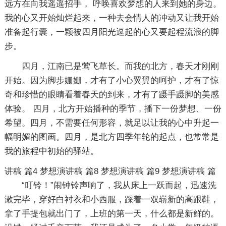
远方在向我遥遥招手， 呼唤喜欢梦想的人来到她的身边。
我的心又开始灿烂起来，一种去会情人的冲动又让我开始
准备起行囊，一颗被四月阳光逗起的心又要起程流浪的脚
步。
四月，江南已是莺飞草长。而我的北方，春天才刚刚
开始。因为脚步姗姗，才有了小心翼翼的呵护，才有了惊
奇和珍惜的眼睛看着春天的到来，才有了蹑手蹑脚的美感
体验。 四月，北方开始播种的季节，播下一份梦想、一份
希望。四月，不需要任何形容，就足以让我的心中升起一
幅明媚的图画。四月，是北方四季年轮的起点，也常常是
我的旅程中初始的驿站。
讲稿 篇4
梦想演讲稿 篇8
梦想演讲稿 篇9
梦想演讲稿 篇
“叮铃！”闹钟铃声响了，我从床上一跃而起，迅速洗
漱完毕，穿好白衬衣和小西服，踩着一双崭新的高跟鞋，
拿了手提包就出门了，上班的第一天，什么都是新鲜的。