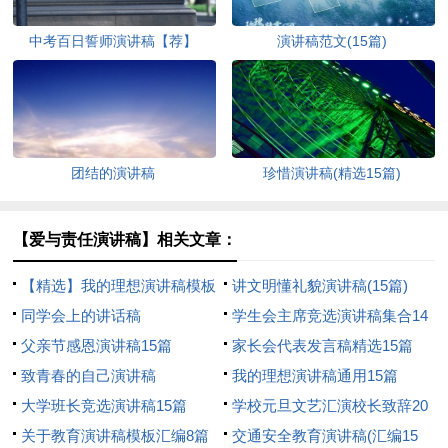
中考百日誓师演讲稿【荐】
演讲稿范文(15篇)
团结的演讲稿
珍惜演讲稿(精选15篇)
【爱与责任演讲稿】相关文章：
【精选】我的理想演讲稿模板
讲文明懂礼貌演讲稿(15篇)
汇编9篇
同学会上的讲话稿
学生会主席竞选演讲稿集合14
父亲节感恩演讲稿15篇
篇
家长会代表发言稿精选15篇
致青春的自己演讲稿
我的理想演讲稿通用15篇
大学班长竞选演讲稿15篇
学校元旦文艺汇演校长致辞20
关于教育演讲稿模板汇编8篇
篇
交通安全教育演讲稿(汇编15