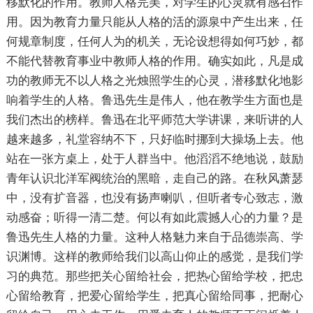
移默化的作用。教师人格完美，对学生的心灵就有感召作
用。因为教育力量只能从人格的活的源泉中产生出来，任
何规章制度，任何人为的机关，无论设想得如何巧妙，都
不能代替教育事业中教师人格的作用。确实如此，凡是成
功的教师无不以人格之光烛照学生的心灵，潜移默化地影
响着学生的人格。鲁迅先生是伟人，他在教学生方面也是
我们杰出的榜样。鲁迅在北平师范大学讲课，来听讲的人
越来越多，礼堂容纳不下，只好临时挪到大操场上去。他
站在一张方桌上，处于人群当中。他滔滔不绝地说，鼓励
青年认识北洋军阀统治的黑暗，走自己的路。在秋风萧瑟
中，没有扩音器，也没有扬声喇叭，但听者专心致志，激
动感奋；听得一清二楚。何以有如此震撼人心的力量？是
鲁迅先生人格的力量。这种人格魅力来自于品德崇高、学
识渊博。这样的教师给我们以高山仰止的感觉，是我们学
习的典范。那些把关心留给社会，把热心留给学校，把忠
心留给教育，把爱心留给学生，把真心留给同事，把耐心