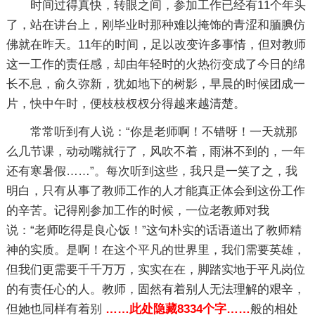
时间过得真快，转眼之间，参加工作已经有11个年头
了，站在讲台上，刚毕业时那种难以掩饰的青涩和腼腆仿
佛就在昨天。11年的时间，足以改变许多事情，但对教师
这一工作的责任感，却由年轻时的火热衍变成了今日的绵
长不息，俞久弥新，犹如地下的树影，早晨的时候团成一
片，快中午时，便枝枝杈杈分得越来越清楚。
常常听到有人说：“你是老师啊！不错呀！一天就那
么几节课，动动嘴就行了，风吹不着，雨淋不到的，一年
还有寒暑假……”。每次听到这些，我只是一笑了之，我
明白，只有从事了教师工作的人才能真正体会到这份工作
的辛苦。记得刚参加工作的时候，一位老教师对我
说：“老师吃得是良心饭！”这句朴实的话语道出了教师精
神的实质。是啊！在这个平凡的世界里，我们需要英雄，
但我们更需要千千万万，实实在在，脚踏实地于平凡岗位
的有责任心的人。教师，固然有着别人无法理解的艰辛，
但她也同样有着别
……此处隐藏8334个字……
般的相处