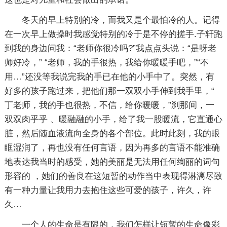
冬天的早上特别的冷，而我又是个最怕冷的人。记得
在一次早上做操时我感觉特别的冷于是不停的搓手.子轩跑
到我的身边问我：“老师你很冷吗?”我点点头说：“是呀老
师好冷，” “老师，我的手很热，我给你暖暖手吧，”“不
用…”还没等我说完我的手已在他的小手中了。突然，有
好多的孩子跑过来，把他们那一双双小手伸到我手里，“
丁老师，我的手也很热，不信，给你暖暖，”刹那间，一
双双肉乎乎 、暖融融的小手，给了我一股暖流，它直通心
脏，然后随血液流向全身的各个部位。此时此刻，我的眼
眶湿润了，再也没有任何言语，因为再多的言语不能准确
地表达我当时的感受，她的美丽是无法用任何绚丽的词句
形容的 ，她们的善良在这短暂的动作当中表现得淋漓尽致
有一种力量让我用力去抱住这些可爱的孩子，许久，许
久…
一个人的生命是有限的，我们怎样让短暂的生命像彩