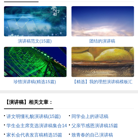
演讲稿范文(15篇)
团结的演讲稿
珍惜演讲稿(精选15篇)
【精选】我的理想演讲稿模板汇
编9篇
【演讲稿】相关文章：
讲文明懂礼貌演讲稿(15篇)
同学会上的讲话稿
学生会主席竞选演讲稿集合14
父亲节感恩演讲稿15篇
篇
家长会代表发言稿精选15篇
致青春的自己演讲稿