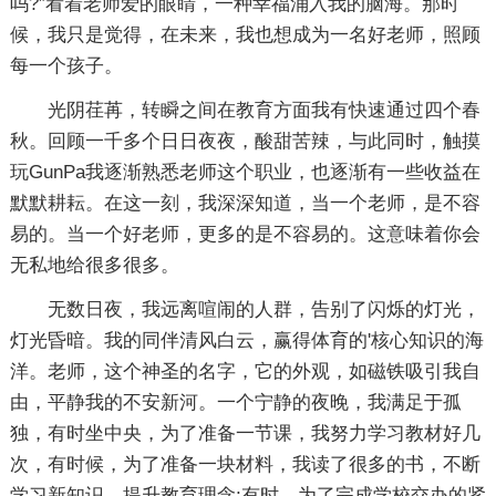
吗?”看着老师爱的眼睛，一种幸福涌入我的脑海。那时
候，我只是觉得，在未来，我也想成为一名好老师，照顾
每一个孩子。
光阴荏苒，转瞬之间在教育方面我有快速通过四个春
秋。回顾一千多个日日夜夜，酸甜苦辣，与此同时，触摸
玩GunPa我逐渐熟悉老师这个职业，也逐渐有一些收益在
默默耕耘。在这一刻，我深深知道，当一个老师，是不容
易的。当一个好老师，更多的是不容易的。这意味着你会
无私地给很多很多。
无数日夜，我远离喧闹的人群，告别了闪烁的灯光，
灯光昏暗。我的同伴清风白云，赢得体育的'核心知识的海
洋。老师，这个神圣的名字，它的外观，如磁铁吸引我自
由，平静我的不安新河。一个宁静的夜晚，我满足于孤
独，有时坐中央，为了准备一节课，我努力学习教材好几
次，有时候，为了准备一块材料，我读了很多的书，不断
学习新知识，提升教育理念;有时，为了完成学校交办的紧