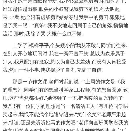
叫我和她一起做纸模型玩.我小心翼翼地剪着,生怕剪坏了.
谁知越怕越出事,眼尖的小叔瞥见我剪下的纸片,大叫起
来：“看,她全沿着虚线剪!”姑姑夺过我手中的剪刀,狠狠地
瞪了我一眼：“真笨!”我不安地走回属于自己的角落,悄悄地
流泪.那时,我除了哭,大概什么也不懂.
上学了,模样平平,个头矮小的'我从不敢与同学们往来.
在别人开心地玩闹时,我在一旁不言不笑.总以为欢乐属于
别人,我只配拥有孤寂;总以为自己太差劲了,没有人肯接受
我.然而一件小事,使我摆脱了自卑,充满了自信.
那是一节作文课.老师对我们说：“上周的作文是《我
的理想》,同学们有的想当科学家,工程师,有的想当医师,教
师,这些当然都很好.”她停顿了一下,把温暖的目光转向了
我,“只有一位同学的理想是当一名清洁工人.”有几位同学哄
笑起来,我恨不能找个地逢钻进去.“笑什么笑?”老师严肃起
来,“我们还是先听听她写的作文吧.”老师向全班同学念我的
作文!我简直不敢相信.同学们不时发出阵阵赞叹声,念完后,