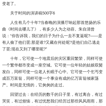
变老了。
关于时间的演讲稿500字6
人生有几个十年?当春晚的演播厅响起那首悠扬的乐
曲《时间去哪儿了》，有多少人为之动容。朱自清曾
说：“你告诉我，我们的日子为什么一去不复返呢?——是
有人偷了他们罢;那是谁?又藏在何处呢?是他们自己逃走
了罢;现在又到了哪里呢?”
十年，它可使一个地震后的灾区重回繁荣，同样可使
一个繁华都市变成一座空城。它可使一位年轻的姑娘双鬓
发白，同样可使一位老人长眠于心中。它可使一个乞丐变
成百万富翁，同样可使一个事业有成的亿万富翁倾家荡
产。时间是无情的，它匆匆的走过。
回望过去：在经历的数千的日子里，有过离合，有过
哭笑，有过烦恼，有过忧愁我们经历过那些风风雨雨，那