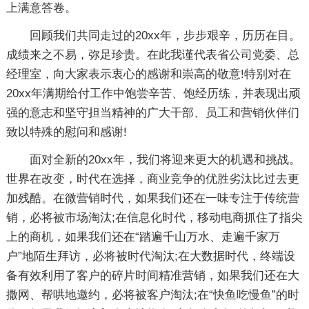
上满意答卷。
回顾我们共同走过的20xx年，步步艰辛，历历在目。
成绩来之不易，弥足珍贵。在此我谨代表省公司党委、总
经理室，向大家表示衷心的感谢和崇高的敬意!特别对在
20xx年满期给付工作中饱尝辛苦、饱经历练，并表现出顽
强的意志和坚守担当精神的广大干部、员工和营销伙伴们
致以特殊的慰问和感谢!
面对全新的20xx年，我们将迎来更大的机遇和挑战。
世界在改变，时代在选择，商业竞争的优胜劣汰比过去更
加残酷。在微营销时代，如果我们还在一味专注于传统营
销，必将被市场淘汰;在信息化时代，移动电商抓住了指尖
上的商机，如果我们还在“踏遍千山万水、走遍千家万
户”地陌生拜访，必将被时代淘汰;在大数据时代，终端设
备有效利用了客户的碎片时间精准营销，如果我们还在大
撒网、帮哄地邀约，必将被客户淘汰;在“快鱼吃慢鱼”的时