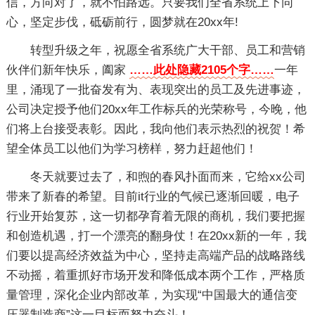
信，方向对了，就不怕路远。只要我们全省系统上下同
心，坚定步伐，砥砺前行，圆梦就在20xx年!
转型升级之年，祝愿全省系统广大干部、员工和营销
伙伴们新年快乐，阖家
……此处隐藏2105个字……
一年
里，涌现了一批奋发有为、表现突出的员工及先进事迹，
公司决定授予他们20xx年工作标兵的光荣称号，今晚，他
们将上台接受表彰。因此，我向他们表示热烈的祝贺！希
望全体员工以他们为学习榜样，努力赶超他们！
冬天就要过去了，和煦的春风扑面而来，它给xx公司
带来了新春的希望。目前it行业的气候已逐渐回暖，电子
行业开始复苏，这一切都孕育着无限的商机，我们要把握
和创造机遇，打一个漂亮的翻身仗！在20xx新的一年，我
们要以提高经济效益为中心，坚持走高端产品的战略路线
不动摇，着重抓好市场开发和降低成本两个工作，严格质
量管理，深化企业内部改革，为实现“中国最大的通信变
压器制造商”这一目标而努力奋斗！