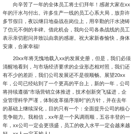
向辛苦了一年的全体员工将士们拜年！感谢大家在xx
年的汗水与付出。许多生产一线的员工心系大局，放弃许
多节假日，夜以继日地奋战在岗位上，用辛勤的汗水浇铸
了仂元不倒的丰碑。借此机会，我向公司各条战线的员工
表示亲切慰问并致以由衷的感谢。祝大家新春愉快，身体
安康，合家幸福!
20xx年将无愧地载入xx的发展史册，但是，我们必须
清醒地看到，与市场经济要求的企业形态相对照，我们还
有不少的差距，我们公司发展还不是很顺畅。展望20xx
年，公司已经站到了一个更高的平台上，新的一年，公司
将持续遵循“市场营销立体推进，技术创新突飞猛进，企
业管理科学严谨，体制改革循序渐时”的方针，并在去年
的基础上继续深化，目的只有一个：全面提升公司的核心
竞争能力。我相信，xx年是一个风调雨顺，五谷丰登的一
年，xx公司一定会更强盛，员工的收入水平一定会越来越
好，xx人一定不输人!