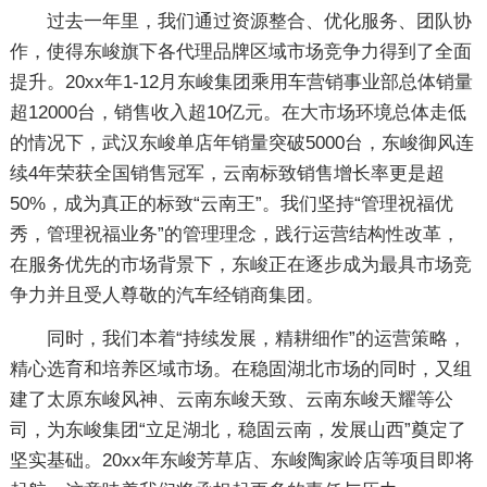
过去一年里，我们通过资源整合、优化服务、团队协
作，使得东峻旗下各代理品牌区域市场竞争力得到了全面
提升。20xx年1-12月东峻集团乘用车营销事业部总体销量
超12000台，销售收入超10亿元。在大市场环境总体走低
的情况下，武汉东峻单店年销量突破5000台，东峻御风连
续4年荣获全国销售冠军，云南标致销售增长率更是超
50%，成为真正的标致“云南王”。我们坚持“管理祝福优
秀，管理祝福业务”的管理理念，践行运营结构性改革，
在服务优先的市场背景下，东峻正在逐步成为最具市场竞
争力并且受人尊敬的汽车经销商集团。
同时，我们本着“持续发展，精耕细作”的运营策略，
精心选育和培养区域市场。在稳固湖北市场的同时，又组
建了太原东峻风神、云南东峻天致、云南东峻天耀等公
司，为东峻集团“立足湖北，稳固云南，发展山西”奠定了
坚实基础。20xx年东峻芳草店、东峻陶家岭店等项目即将