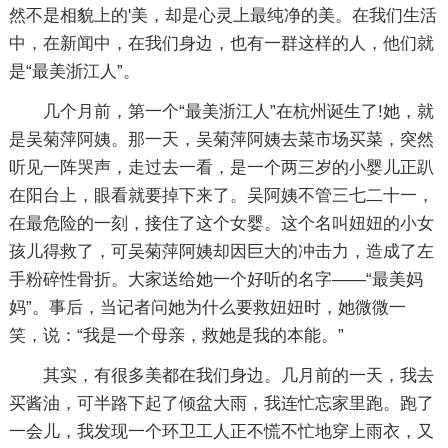
然不是相貌上的'美，却是心灵上最纯净的美。在我们生活
中，在新闻中，在我们身边，也有一群这样的人，他们就
是“最美浙江人”。
几个月前，第一个“最美浙江人”在杭州诞生了!她，就
是吴菊萍阿姨。那一天，吴菊萍阿姨去菜市场买菜，突然
听见一阵哭声，走过去一看，是一个两三岁的小婴儿正趴
在阳台上，眼看就要掉下来了。吴阿姨不管三七二十一，
在最危险的一刻，接住了这个女婴。这个名叫妞妞的小女
孩儿得救了，可吴菊萍阿姨却因巨大的冲击力，造成了左
手粉碎性骨折。大家送给她一个好听的名字——“最美妈
妈”。事后，当记者问她为什么要救妞妞时，她微微一
笑，说：“我是一个母亲，救她是我的本能。”
其实，有很多美都在我们身边。几月前的一天，我去
买酱油，可半路下起了倾盆大雨，我连忙忘家里跑。跑了
一会儿，我发现一个环卫工人正不慌不忙地穿上雨衣，又