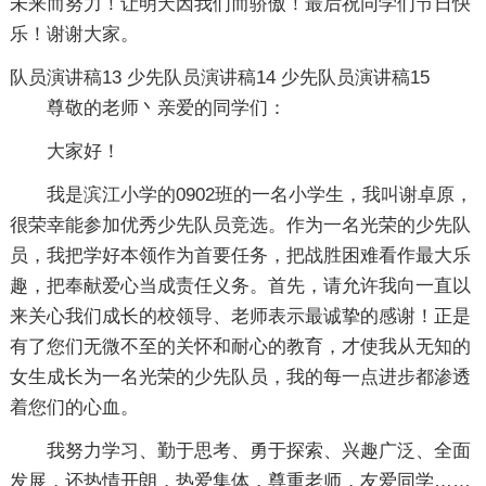
未来而努力！让明天因我们而骄傲！最后祝同学们节日快
乐！谢谢大家。
队员演讲稿13
少先队员演讲稿14
少先队员演讲稿15
尊敬的老师丶亲爱的同学们：
大家好！
我是滨江小学的0902班的一名小学生，我叫谢卓原，
很荣幸能参加优秀少先队员竞选。作为一名光荣的少先队
员，我把学好本领作为首要任务，把战胜困难看作最大乐
趣，把奉献爱心当成责任义务。首先，请允许我向一直以
来关心我们成长的校领导、老师表示最诚挚的感谢！正是
有了您们无微不至的关怀和耐心的教育，才使我从无知的
女生成长为一名光荣的少先队员，我的每一点进步都渗透
着您们的心血。
我努力学习、勤于思考、勇于探索、兴趣广泛、全面
发展，还热情开朗，热爱集体，尊重老师，友爱同学……