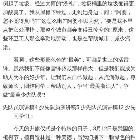
倒起了垃圾。经过大雨的“洗礼”，垃圾桶里的垃圾变得更
加酸臭了。我从屋檐下经过，走到她身边，问：“阿婆，
您不觉得臭吗?”“这怎么啦?”阿婆不以为然，“要是我不早
点把它处理掉，那整个城市都会变得丑兮兮的!”原来，这
些环卫工人那么辛勤地劳动，也是在帮助城市，减少污
染。
看啊，这些形形色色的“最美”，可都是世上的活雷
锋。虽然我们不能像雷锋叔叔那样伟大，但是我们能成为
助人为乐的好少年。让我们从自己做起，从点滴做起，尊
敬师长，团结同学，帮助别人，争当“最美浙江人”，争
做“最美少先队员”!
先队员演讲稿4
少先队员演讲稿5
少先队员演讲稿12
少先
同学们：
今天的升旗仪式是个特殊的日子，3月12日是我国的
植树节，植树造林是一种美德，当我们播下一颗绿色的种