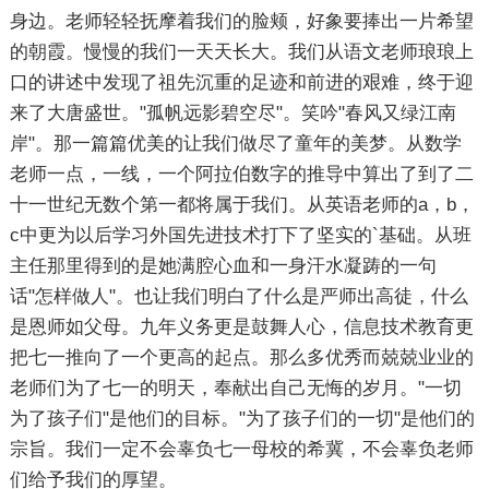
身边。老师轻轻抚摩着我们的脸颊，好象要捧出一片希望
的朝霞。慢慢的我们一天天长大。我们从语文老师琅琅上
口的讲述中发现了祖先沉重的足迹和前进的艰难，终于迎
来了大唐盛世。"孤帆远影碧空尽"。笑吟"春风又绿江南
岸"。那一篇篇优美的让我们做尽了童年的美梦。从数学
老师一点，一线，一个阿拉伯数字的推导中算出了到了二
十一世纪无数个第一都将属于我们。从英语老师的a，b，
c中更为以后学习外国先进技术打下了坚实的`基础。从班
主任那里得到的是她满腔心血和一身汗水凝踌的一句
话"怎样做人"。也让我们明白了什么是严师出高徒，什么
是恩师如父母。九年义务更是鼓舞人心，信息技术教育更
把七一推向了一个更高的起点。那么多优秀而兢兢业业的
老师们为了七一的明天，奉献出自己无悔的岁月。"一切
为了孩子们"是他们的目标。"为了孩子们的一切"是他们的
宗旨。我们一定不会辜负七一母校的希冀，不会辜负老师
们给予我们的厚望。