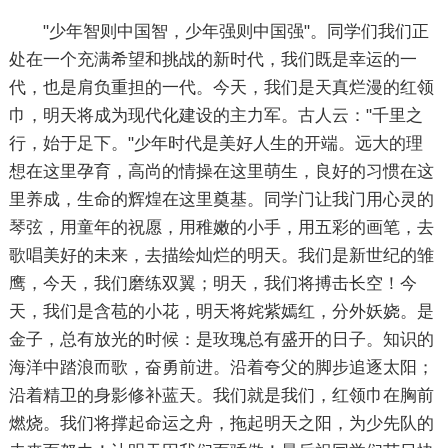
"少年智则中国智，少年强则中国强"。同学们我们正
处在一个充满希望和挑战的新时代，我们既是幸运的一
代，也是肩负重担的一代。今天，我们是天真烂漫的红领
巾，明天将成为现代化建设的主力军。古人云："千里之
行，始于足下。"少年时代是美好人生的开端。远大的理
想在这里孕育，高尚的情操在这里萌生，良好的习惯在这
里养成，生命的辉煌在这里奠基。同学门让我门用心灵的
琴弦，用童年的祝愿，用稚嫩的小手，用五彩的画笔，去
歌唱美好的未来，去描绘灿烂的明天。我们是新世纪的雏
鹰，今天，我们磨练双翼；明天，我们将搏击长空！今
天，我们是含苞的小花，明天将姹紫嫣红，分外妖娆。是
金子，总有放光的时候：是玫瑰总有盛开的日子。知识的
海洋中踏浪而歌，奋勇前进。沿着夸父的脚步追逐太阳；
沿着精卫的身影修补蓝天。我们就是我们，红领巾在胸前
燃烧。我们将撑起命运之舟，拖起明天之阳，为少先队的