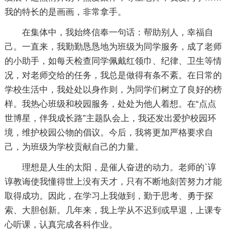
我的特长的是画画，非常拿手。
在集体中，我始终信奉一句话：帮助别人，幸福自
己。一直来，我勤勤恳恳地为班级为同学服务，成了老师
的小助手，如每天检查同学佩戴红领巾、纪律、卫生等情
况，对老师交给的任务，我总是做得有条不紊。在日常的
学校生活中，我处处以身作则，为同学们树立了良好的榜
样。我热心班级和校园服务，处处为他人着想。在“点点
世博星，伴我成长路”主题队会上，我还发出爱护校园环
境，维护校园公物的倡议。今后，我将更加严格要求自
己，为班级为学校贡献自己的力量。
理想是人生的太阳，是催人奋进的动力。老师的`谆
谆教诲使我懂得世上没有天才，只有不断地刻苦努力才能
取得成功。因此，在学习上我做到，勤于思考、勇于探
索、大胆创新。几年来，我上学从不迟到或早退，上课专
心听课，认真完成各科作业。