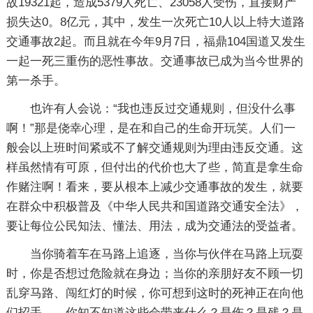
故19321起，造成5379人死亡、23058人受伤，直接财产
损失达0。8亿元，其中，发生一次死亡10人以上特大道路
交通事故2起。而且就在今年9月7日，福鼎104国道又发生
一起一死三重伤的恶性事故。交通事故已成为当今世界的
第一杀手。
也许有人会说：“我也违反过交通规则，但没什么事
啊！”那是侥幸心理，是在和自己的生命开玩笑。人们一
般会以上班时间紧或不了解交通规则为理由违反交通。这
样虽然情有可原，但付出的代价也大了些，简直是拿生命
作赌注啊！看来，要从根本上减少交通事故的发生，就要
在群众中积极普及《中华人民共和国道路交通安全法》，
要让每位公民知法、懂法、用法，成为交通法的受益者。
当你骑着车在马路上追逐，当你与伙伴在马路上玩耍
时，你是否想过危险就在身边；当你的亲朋好友不顾一切
乱穿马路、闯红灯的时候，你可想到这时的死神正在向他
们招手……你知不知道这些会带来什么？是伤？是残？是