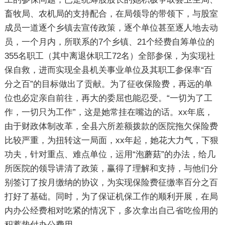
畜牧局、农机局的支持配合，在局领导的带领下，与股室
成员一道逐个乡镇去宣传政策，逐个单位甚至逐人地去动
员，一个月内，所联系的7个乡镇、21个经费自筹单位的
355名职工（其中离退休职工72名）全部参保，为实现社
保自救，进而实现全县机关事业单位及其职工参保率“百
分之百”的目标做出了贡献。为了征收保险费，再远的单
位也必定亲自前往，再大的委屈也能忍受。“一切为了工
作，一切只为工作”，这是她常挂在嘴边的话。xx年底，
由于财政体制改革，全县六所差额拨款的医院拖欠保险费
比较严重，为扭转这一局面，xx年起，她花大力气，下狠
功夫，针对重点、难点单位，运用“泡蘑菇”的办法，给几
所医院的领导讲清了政策，赢得了理解和支持，与他们分
别签订了按月缴纳的协议，为实现保险费征缴率百分之百
打好了基础。同时，为了保证机保工作的顺利开展，在局
内办公经费相对吃紧的情况下，多次拿出自己省吃俭用的
积蓄垫付办公费用。