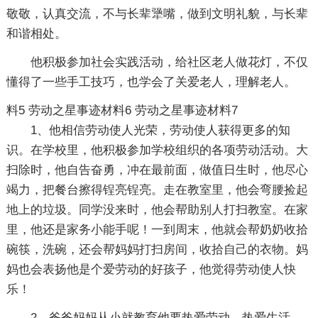
敬敬，认真交流，不与长辈犟嘴，做到文明礼貌，与长辈
和谐相处。
他积极参加社会实践活动，给社区老人做花灯，不仅
懂得了一些手工技巧，也学会了关爱老人，理解老人。
料5
劳动之星事迹材料6
劳动之星事迹材料7
1、他相信劳动使人光荣，劳动使人获得更多的知
识。在学校里，他积极参加学校组织的各项劳动活动。大
扫除时，他自告奋勇，冲在最前面，做值日生时，他尽心
竭力，把餐台擦得锃亮锃亮。走在教室里，他会弯腰捡起
地上的垃圾。同学没来时，他会帮助别人打扫教室。在家
里，他还是家务小能手呢！一到周末，他就会帮奶奶收拾
碗筷，洗碗，还会帮妈妈打扫房间，收拾自己的衣物。妈
妈也会表扬他是个爱劳动的好孩子，他觉得劳动使人快
乐！
2、爸爸妈妈从小就教育他要热爱劳动，热爱生活。