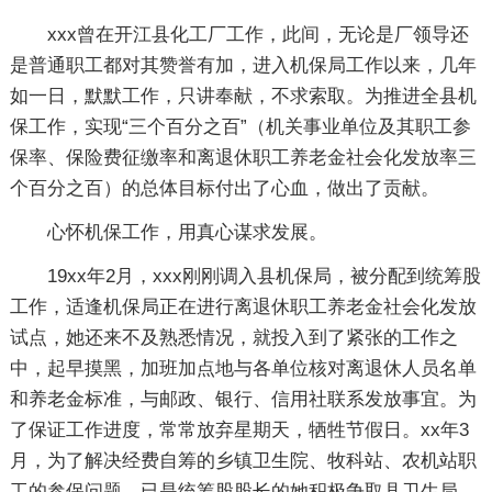
xxx曾在开江县化工厂工作，此间，无论是厂领导还
是普通职工都对其赞誉有加，进入机保局工作以来，几年
如一日，默默工作，只讲奉献，不求索取。为推进全县机
保工作，实现“三个百分之百”（机关事业单位及其职工参
保率、保险费征缴率和离退休职工养老金社会化发放率三
个百分之百）的总体目标付出了心血，做出了贡献。
心怀机保工作，用真心谋求发展。
19xx年2月，xxx刚刚调入县机保局，被分配到统筹股
工作，适逢机保局正在进行离退休职工养老金社会化发放
试点，她还来不及熟悉情况，就投入到了紧张的工作之
中，起早摸黑，加班加点地与各单位核对离退休人员名单
和养老金标准，与邮政、银行、信用社联系发放事宜。为
了保证工作进度，常常放弃星期天，牺牲节假日。xx年3
月，为了解决经费自筹的乡镇卫生院、牧科站、农机站职
工的参保问题，已是统筹股股长的她积极争取县卫生局、