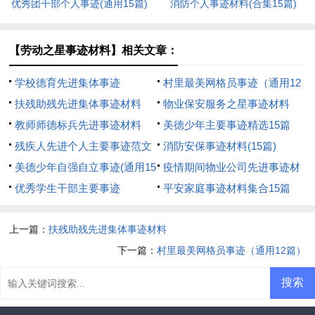
优秀团干部个人事迹(通用15篇)
消防个人事迹材料(合集15篇)
【劳动之星事迹材料】相关文章：
学校德育先进集体事迹
村里最美网格员事迹（通用12
扶残助残先进集体事迹材料
篇）
物业保安服务之星事迹材料
教师师德标兵先进事迹材料
美德少年主要事迹精选15篇
（精选26篇）
残疾人先进个人主要事迹范文
消防安保事迹材料(15篇)
（精选5篇）
美德少年自强自立事迹(通用15
疫情期间物业公司先进事迹材
篇)
优秀学生干部主要事迹
料
平安家庭事迹材料集合15篇
上一篇：
扶残助残先进集体事迹材料
下一篇：
村里最美网格员事迹（通用12篇）