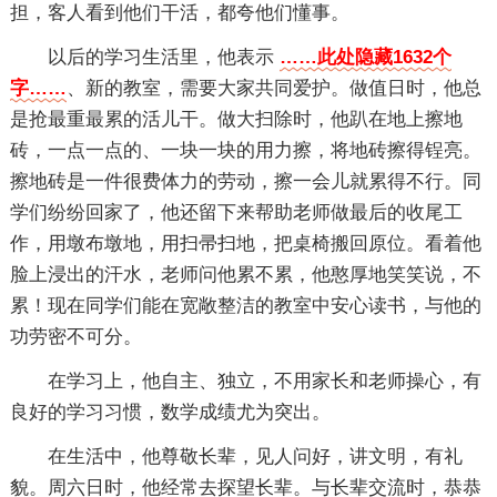
担，客人看到他们干活，都夸他们懂事。
以后的学习生活里，他表示
……此处隐藏1632个
字……
、新的教室，需要大家共同爱护。做值日时，他总
是抢最重最累的活儿干。做大扫除时，他趴在地上擦地
砖，一点一点的、一块一块的用力擦，将地砖擦得锃亮。
擦地砖是一件很费体力的劳动，擦一会儿就累得不行。同
学们纷纷回家了，他还留下来帮助老师做最后的收尾工
作，用墩布墩地，用扫帚扫地，把桌椅搬回原位。看着他
脸上浸出的汗水，老师问他累不累，他憨厚地笑笑说，不
累！现在同学们能在宽敞整洁的教室中安心读书，与他的
功劳密不可分。
在学习上，他自主、独立，不用家长和老师操心，有
良好的学习习惯，数学成绩尤为突出。
在生活中，他尊敬长辈，见人问好，讲文明，有礼
貌。周六日时，他经常去探望长辈。与长辈交流时，恭恭