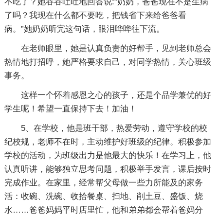
不吃了？她吞吞吐吐地回答说:“奶奶，爸爸现在不是生病
了吗？我现在什么都不要吃，把钱省下来给爸爸看
病。”她奶奶听完这句话，眼泪哗哗往下流。
在老师眼里，她是认真负责的好帮手，见到老师总会
热情地打招呼，她严格要求自己，对同学热情，关心班级
事务。
这样一个怀着感恩之心的孩子，还是个品学兼优的好
学生呢！希望一直保持下去！加油！
5、在学校，他是班干部，热爱劳动，遵守学校的校
纪校规，老师不在时，主动维护好班级的纪律。积极参加
学校的活动，为班级出力是他最大的快乐！在学习上，他
认真听讲，能够独立思考问题，积极举手发言，课后按时
完成作业。在家里，经常帮父母做一些力所能及的家务
活：收碗、洗碗、收拾餐桌、扫地、削土豆、盛饭、烧
水……爸爸妈妈平时店里忙，他和弟弟都会帮着爸妈分