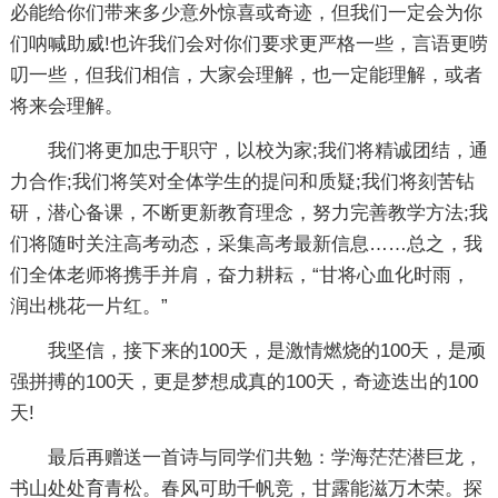
必能给你们带来多少意外惊喜或奇迹，但我们一定会为你
们呐喊助威!也许我们会对你们要求更严格一些，言语更唠
叨一些，但我们相信，大家会理解，也一定能理解，或者
将来会理解。
我们将更加忠于职守，以校为家;我们将精诚团结，通
力合作;我们将笑对全体学生的提问和质疑;我们将刻苦钻
研，潜心备课，不断更新教育理念，努力完善教学方法;我
们将随时关注高考动态，采集高考最新信息……总之，我
们全体老师将携手并肩，奋力耕耘，“甘将心血化时雨，
润出桃花一片红。”
我坚信，接下来的100天，是激情燃烧的100天，是顽
强拼搏的100天，更是梦想成真的100天，奇迹迭出的100
天!
最后再赠送一首诗与同学们共勉：学海茫茫潜巨龙，
书山处处育青松。春风可助千帆竞，甘露能滋万木荣。探