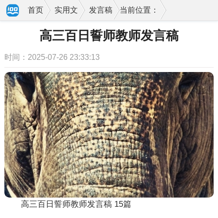
首页
实用文
发言稿
当前位置：
高三百日誓师教师发言稿
时间：2025-07-26 23:33:13
高三百日誓师教师发言稿 15篇