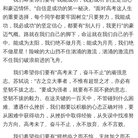
和豪迈情怀。“自信是成功的第一秘决。”面对高考这人生
的重要选择，每个同学都要牢固树立“只要努力，我能成
功，我必成功”的坚定信心，都要有“别人行，我更行”的豪
迈气概。路就在我们自己的脚下，命运就在我们自己的手
中。能成为太阳，我们绝不做月亮；能成为月亮，我们绝
不做星星！险峻的大山挡不住汹涌的激流，汹涌的激流挡
不住我们破浪前进的飞舟。
我们希望你们要有“高考未了，奋斗不止”的顽强意
志。苏轼说：“古之立大事者，不惟有超世之才，亦必有
坚韧不拔之志。”要成为强者，就要有不屈不挠的意志、
坚韧不拔的毅力。在这关键的一百天中，不管碰到什么困
难、遭遇什么挫折，我们都要以积极的心态正确对待，要
从困难中获得动力，从挫折中取得经验，从失误中找准努
力方向。高考未了、奋斗不止，永不放弃、永不言败。
我们希望你们要有“猝然临之而不惊，无故加之而不