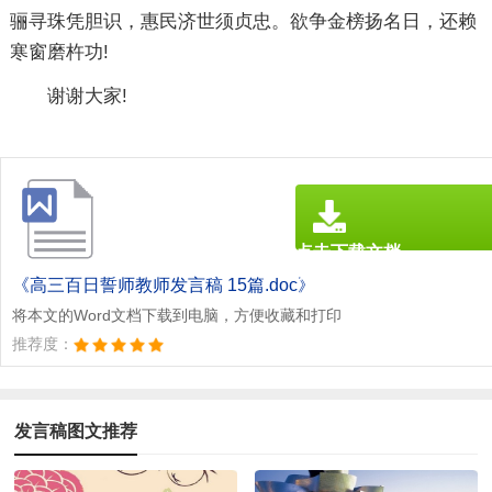
骊寻珠凭胆识，惠民济世须贞忠。欲争金榜扬名日，还赖
寒窗磨杵功!
谢谢大家!
点击下载文档
文档为doc格式
《高三百日誓师教师发言稿 15篇.doc》
将本文的Word文档下载到电脑，方便收藏和打印
推荐度：
发言稿图文推荐