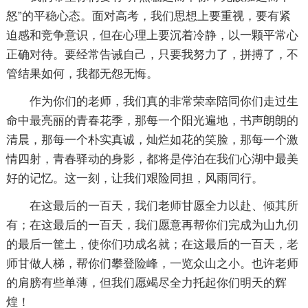
怒”的平稳心态。面对高考，我们思想上要重视，要有紧
迫感和竞争意识，但在心理上要沉着冷静，以一颗平常心
正确对待。要经常告诫自己，只要我努力了，拼搏了，不
管结果如何，我都无怨无悔。
作为你们的老师，我们真的非常荣幸陪同你们走过生
命中最亮丽的青春花季，那每一个阳光遍地，书声朗朗的
清晨，那每一个朴实真诚，灿烂如花的笑脸，那每一个激
情四射，青春驿动的身影，都将是停泊在我们心湖中最美
好的记忆。这一刻，让我们艰险同担，风雨同行。
在这最后的一百天，我们老师甘愿全力以赴、倾其所
有；在这最后的一百天，我们愿意再帮你们完成为山九仞
的最后一筐土，使你们功成名就；在这最后的一百天，老
师甘做人梯，帮你们攀登险峰，一览众山之小。也许老师
的肩膀有些单薄，但我们愿竭尽全力托起你们明天的辉
煌！