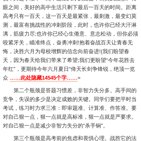
眼之间，美好的高中生活只剩下最后一百天的时间。距离
高考只有一百天，这一百天是最紧张，最刺激，最变幻莫
测，最富有挑战性的冲刺阶段，此时，也许你已经大汗淋
漓，筋疲力尽;也许你已经心生倦意、意志松动，但你必须
咬紧牙关，瞄准终点，奋勇冲刺!抱着奋战百天让青春无
悔，决胜六月为母校增辉的信念向前奋进!(我们盼望春
天，因为春天给我们带来了希望;我们更盼望“今年花胜去
年红”，更期待今年六月夏日“倚天长剑争锋锐，绝顶一览
众
……此处隐藏14545个字……
>
第二个瓶颈是答题习惯差，非智力失分多。高手间的
竞争，失误的多少是决定成败的关键。同学们要把平时当
考试，练习时力求三准：即审题准、计算准、作答准。要
对自己狠一点，狠一点就是高标准，狠一点就是严要求。
对自己狠一点是减少非智力失分的“杀手锏”。
第三个瓶颈是高考前的焦虑和畏惧心理。战胜它的法