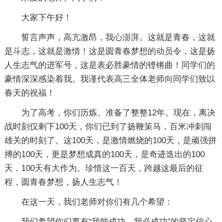
大家下午好！
誓言声声，高亢激昂，我心澎湃。这就是青春，这就
是斗志，这就是激情！这是圆青春梦想的动员令，这是扬
人生志气的进军号，这是表必胜豪情的铿锵曲！同学们的
豪情深深感染着我。我谨代表高三全体老师向同学们致以
春天的祝福！
为了高考，你们历炼、准备了整整12年。现在，离决
战时刻仅剩下100天，你们已到了扬鞭策马，百米冲刺闯
雄关的时刻了。这100天，是激情燃烧的100天，是顽强拼
搏的100天，更是梦想成真的100天，是奇迹迭出的100
天，100天有大作为。珍惜这一百天，跨越这最后的征
程，圆青春梦想，扬人生志气！
在这一天，我们老师对你们有几个希望：
我们希望你们要有“我能成功，我必成功”的坚定信心