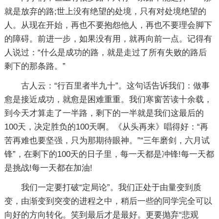
就是放弃的路;世上没有绝望的处境，只有对处境绝望的
人。从现在开始，再也不要抱怨他人，再也不要理会脚下
的障碍。前进一步，如果没有用，就再向前一点。记得有
人说过：“什么是成功的路，就是走过了所有失败的路后
剩下的那条路。”
古人云：“行百里者半九十”。这句话告诉我们：做事
愈是接近成功，就愈是困难重重。我们寒窗苦读十余载，
到今天才算走了一半路，剩下的一半就是我们这最后的
100天，决定胜负的100天啊。《从头再来》唱得好：“再
苦再难也要坚强，只为那期待眼神。”“三年磨剑，六月试
锋”，在剩下的100天的日子里，每一天都是冲锋!每一天都
是挑战!每一天都在加油!
我们一定要打破“定局论”。我们正处于由量变到质
变，由渐变到突变的进程之中，稍后一些的同学完全可以
向好的方向转化。笑到最后才是最好。更要抛弃“悲观