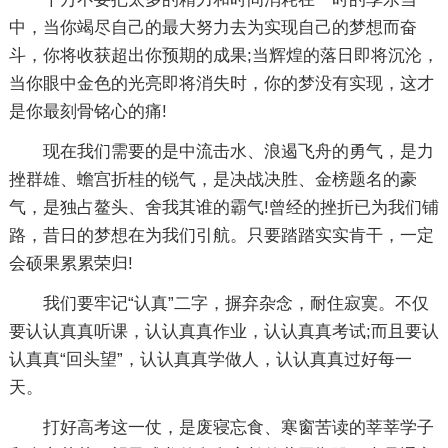
中，当你竭尽自己的最大努力去为实现自己的梦想而奋
斗，你将收获超出你预期的成果;当辉煌的落日即将沉沦，
当你眼中金色的光亮即将消失时，你的梦没有实现，这才
是你最刻骨铭心的痛!
现在我们需要的是中流击水、浪遏飞舟的勇气，是力
挫群雄、蟾宫折桂的锐气，是决战决胜、金榜题名的豪
气，是独占鳌头、舍我其谁的霸气!曾经的挫折已为我们铺
路，昔日的梦想在为我们引航。只要踏踏实实肯干，一定
会硕果累累荣归!
我们要牢记“认真”二字，摒弃杂念，耐住寂寞。不仅
要认认真真听课，认认真真作业，认认真真考试;而且要认
认真真“回头望”，认认真真学做人，认认真真过好每一
天。
打好高考这一仗，是废寝忘食、寒窗苦读的莘莘学子