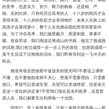
的竞争，也是实力、智力、毅力的检验，还是精、严、
细、实的比拼。只有经历过高考的人，十八岁的阅历才会
变得丰富，十八岁的色彩才会变得绚烂，未来人生路上的
风浪才会显得渺小，整个人生也都会因此而变得更富内
涵。为了冲击高考，我们披星戴月、悬梁刺股，寒暑不
辍、发奋苦读，我们阅读过堆成山的书籍，做完了挑成挑
的试卷;我们有过成绩一步一步上升的喜悦，也曾因成绩一
落千丈后流下过悔恨的泪水，我们即将等到这一飞冲天的
机会。
难道有谁还想做那中途放弃的懦夫吗?不要说上课听
不懂，也不要抱怨老师不关心，堕落不需要理由，只需要
借口。希望可以变成失望，失望可以变成绝望，但是谁又
是这一变化的决定者?不管我们现在是名列前茅，还是暂
居人后，我们都要充分利用每一寸光阴。
同学们，世上有很多路，只有一条路不能选择——那