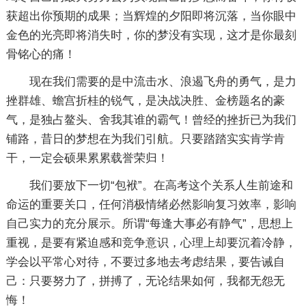
获超出你预期的成果；当辉煌的夕阳即将沉落，当你眼中
金色的光亮即将消失时，你的梦没有实现，这才是你最刻
骨铭心的痛！
现在我们需要的是中流击水、浪遏飞舟的勇气，是力
挫群雄、蟾宫折桂的锐气，是决战决胜、金榜题名的豪
气，是独占鳌头、舍我其谁的霸气！曾经的挫折已为我们
铺路，昔日的梦想在为我们引航。只要踏踏实实肯学肯
干，一定会硕果累累载誉荣归！
我们要放下一切“包袱”。在高考这个关系人生前途和
命运的重要关口，任何消极情绪必然影响复习效率，影响
自己实力的充分展示。所谓“每逢大事必有静气”，思想上
重视，是要有紧迫感和竞争意识，心理上却要沉着冷静，
学会以平常心对待，不要过多地去考虑结果，要告诫自
己：只要努力了，拼搏了，无论结果如何，我都无怨无
悔！