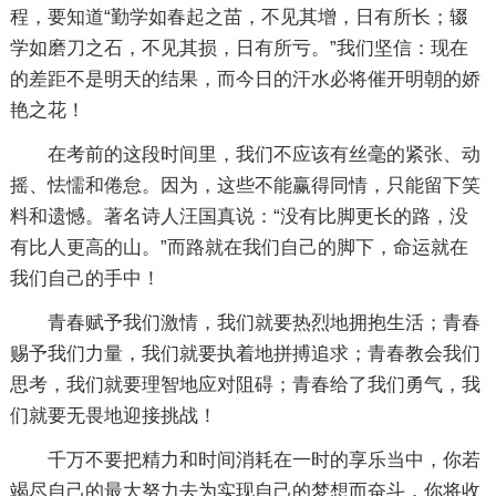
程，要知道“勤学如春起之苗，不见其增，日有所长；辍
学如磨刀之石，不见其损，日有所亏。”我们坚信：现在
的差距不是明天的结果，而今日的汗水必将催开明朝的娇
艳之花！
在考前的这段时间里，我们不应该有丝毫的紧张、动
摇、怯懦和倦怠。因为，这些不能赢得同情，只能留下笑
料和遗憾。著名诗人汪国真说：“没有比脚更长的路，没
有比人更高的山。”而路就在我们自己的脚下，命运就在
我们自己的手中！
青春赋予我们激情，我们就要热烈地拥抱生活；青春
赐予我们力量，我们就要执着地拼搏追求；青春教会我们
思考，我们就要理智地应对阻碍；青春给了我们勇气，我
们就要无畏地迎接挑战！
千万不要把精力和时间消耗在一时的享乐当中，你若
竭尽自己的最大努力去为实现自己的梦想而奋斗，你将收