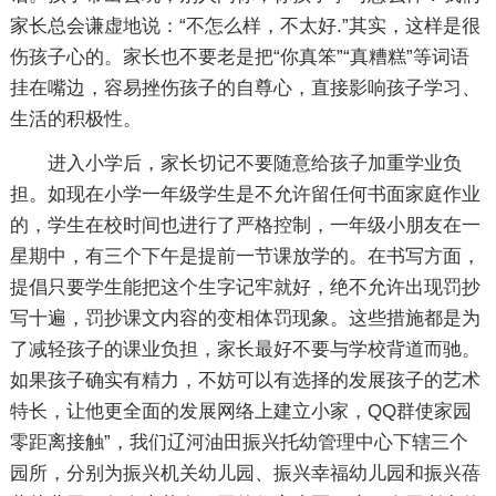
家长总会谦虚地说：“不怎么样，不太好.”其实，这样是很
伤孩子心的。家长也不要老是把“你真笨”“真糟糕”等词语
挂在嘴边，容易挫伤孩子的自尊心，直接影响孩子学习、
生活的积极性。
进入小学后，家长切记不要随意给孩子加重学业负
担。如现在小学一年级学生是不允许留任何书面家庭作业
的，学生在校时间也进行了严格控制，一年级小朋友在一
星期中，有三个下午是提前一节课放学的。在书写方面，
提倡只要学生能把这个生字记牢就好，绝不允许出现罚抄
写十遍，罚抄课文内容的变相体罚现象。这些措施都是为
了减轻孩子的课业负担，家长最好不要与学校背道而驰。
如果孩子确实有精力，不妨可以有选择的发展孩子的艺术
特长，让他更全面的发展网络上建立小家，QQ群使家园
零距离接触”，我们辽河油田振兴托幼管理中心下辖三个
园所，分别为振兴机关幼儿园、振兴幸福幼儿园和振兴蓓