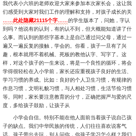
我代表小六班的老师欢迎大家来参加本次家长会，这让我
们感受到大家对我们工作的理解和支持，对孩子成长的关
……此处隐藏21115个字……
的学生版本了，问她，字认
到吗？他说有的认到，有的认不到，但大概能知道讲了什
么事。而认到的那些字基本上是自己通过问父母，通过一
遍又一遍反复的接触，学会的。你看，孩子一旦有了兴
趣，根本就用不着机械、死板的教他认字、写字了。这
样，对这个孩子的一生来说，将是一个良性的循环，将会
学得很轻松在入小学前，家长还应重视孩子良好的生活、
学习习惯的养成。比如：良好的个人卫生习惯，有规律的
作息习惯，文明礼貌习惯，与人相处习惯，生活节俭习惯
等。同时，家长要注意教育的分寸，正确把握严与爱的尺
度，多给孩子鼓励，让孩子从
小学会自信。特别不能在他人面前当着孩子说自己孩
子的缺点。我们中华民族的传统，人们往往喜欢说客气
话。孩子带出去玩，别人问你，你孩子学习怎么样？我们