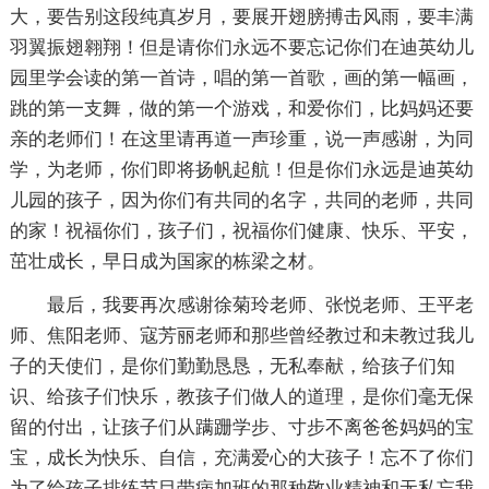
大，要告别这段纯真岁月，要展开翅膀搏击风雨，要丰满
羽翼振翅翱翔！但是请你们永远不要忘记你们在迪英幼儿
园里学会读的第一首诗，唱的第一首歌，画的第一幅画，
跳的第一支舞，做的第一个游戏，和爱你们，比妈妈还要
亲的老师们！在这里请再道一声珍重，说一声感谢，为同
学，为老师，你们即将扬帆起航！但是你们永远是迪英幼
儿园的孩子，因为你们有共同的名字，共同的老师，共同
的家！祝福你们，孩子们，祝福你们健康、快乐、平安，
茁壮成长，早日成为国家的栋梁之材。
最后，我要再次感谢徐菊玲老师、张悦老师、王平老
师、焦阳老师、寇芳丽老师和那些曾经教过和未教过我儿
子的天使们，是你们勤勤恳恳，无私奉献，给孩子们知
识、给孩子们快乐，教孩子们做人的道理，是你们毫无保
留的付出，让孩子们从蹒跚学步、寸步不离爸爸妈妈的宝
宝，成长为快乐、自信，充满爱心的大孩子！忘不了你们
为了给孩子排练节目带病加班的那种敬业精神和无私忘我