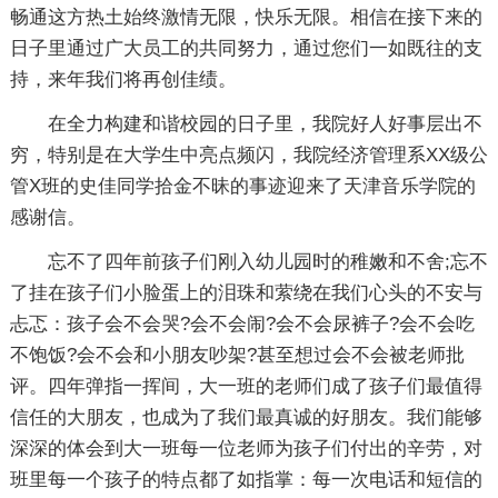
畅通这方热土始终激情无限，快乐无限。相信在接下来的
日子里通过广大员工的共同努力，通过您们一如既往的支
持，来年我们将再创佳绩。
在全力构建和谐校园的日子里，我院好人好事层出不
穷，特别是在大学生中亮点频闪，我院经济管理系XX级公
管X班的史佳同学拾金不昧的事迹迎来了天津音乐学院的
感谢信。
忘不了四年前孩子们刚入幼儿园时的稚嫩和不舍;忘不
了挂在孩子们小脸蛋上的泪珠和萦绕在我们心头的不安与
忐忑：孩子会不会哭?会不会闹?会不会尿裤子?会不会吃
不饱饭?会不会和小朋友吵架?甚至想过会不会被老师批
评。四年弹指一挥间，大一班的老师们成了孩子们最值得
信任的大朋友，也成为了我们最真诚的好朋友。我们能够
深深的体会到大一班每一位老师为孩子们付出的辛劳，对
班里每一个孩子的特点都了如指掌：每一次电话和短信的