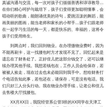
真诚沟通与交流，每一次对孩子们循循善诱和谆谆教导…
在你们精心呵护与栽培下，孩子们变得更加聪明懂事，会
唱动听的歌曲，能朗诵优美的诗句，爱跳活泼的舞蹈，能
画美丽的图画，能当老师和家长的小帮手…孩子们跟老师
在一起学习生活的每一天，都是快乐的、幸福的，这将令
孩子们受用终生。
到两点时，我们回到物业。在办理缴物业费时，因为
不能再刷卡，这一找腰包时方才发现不见了。回忆起来是
遗忘在了财务处了。正好侄儿把这部分钱交了，还可以继
续办理其他手续。我想若钱包在，工作人员会给保存，若
被被人捡走，现在过去也未必能回到我手中。想给财务打
个电话告知此事，若包还在，请保存，可是没有电话。我
们只好三人分头行动。我在物业办理手续，让老公和侄儿
去售楼大厅找腰包。
XX月XX日，我院经管系公管3班的XX同学在天津工