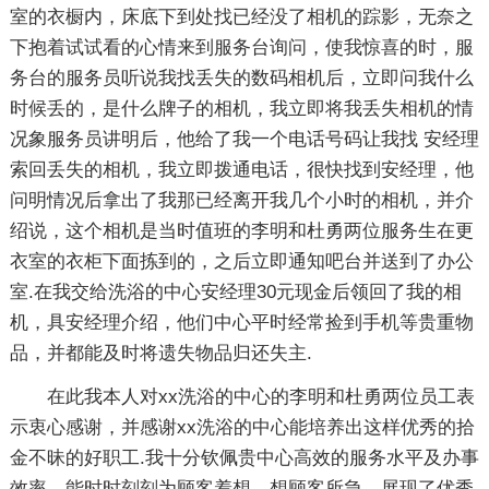
室的衣橱内，床底下到处找已经没了相机的踪影，无奈之
下抱着试试看的心情来到服务台询问，使我惊喜的时，服
务台的服务员听说我找丢失的数码相机后，立即问我什么
时候丢的，是什么牌子的相机，我立即将我丢失相机的情
况象服务员讲明后，他给了我一个电话号码让我找 安经理
索回丢失的相机，我立即拨通电话，很快找到安经理，他
问明情况后拿出了我那已经离开我几个小时的相机，并介
绍说，这个相机是当时值班的李明和杜勇两位服务生在更
衣室的衣柜下面拣到的，之后立即通知吧台并送到了办公
室.在我交给洗浴的中心安经理30元现金后领回了我的相
机，具安经理介绍，他们中心平时经常捡到手机等贵重物
品，并都能及时将遗失物品归还失主.
在此我本人对xx洗浴的中心的李明和杜勇两位员工表
示衷心感谢，并感谢xx洗浴的中心能培养出这样优秀的拾
金不昧的好职工.我十分钦佩贵中心高效的服务水平及办事
效率，能时时刻刻为顾客着想、想顾客所急，展现了优秀