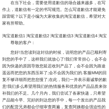
在当下社会，需要使用道歉信的场合越来越多，在写
作上，道歉信有一定的书写规范。怎么写道歉信才能避免
踩雷呢？以下是小编为大家收集的淘宝道歉信，希望对大
家有所帮助。
淘宝道歉信1
淘宝道歉信2
淘宝道歉信3
淘宝道歉信4
淘宝
尊敬的客户：
您好!当您读到这封信的时候，说明您的产品已顺利寄
到您的手中了，这样我们就放心了!我们常常担心，会不会
因为快递的原因导致您延迟收到产品了，会不会因为路途
遥远而把您的东西压坏了;会不会因为我们的.客服MM的回
复不够详细而把您怠慢了;在此，我们一并表示最诚挚的歉
意!我们多么希望用我们的热情服务和优质的产品品质来弥
补我们的不足。几个月内，我们尝试了各家快递，只希望
产品能今早、完好的到达您的手中，每一个发出的产品我
们的配货兄弟都会仔细审查两遍，复查阿姨都会强迫性的