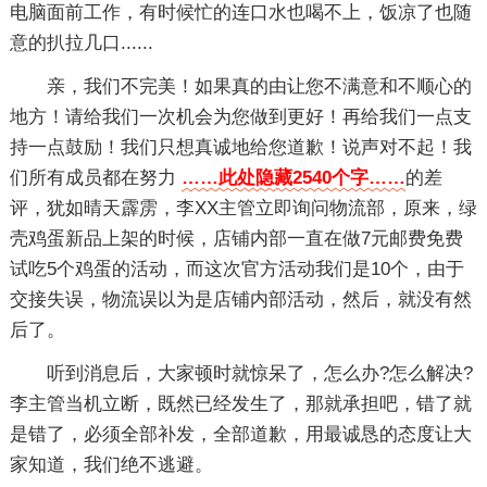
电脑面前工作，有时候忙的连口水也喝不上，饭凉了也随
意的扒拉几口......
亲，我们不完美！如果真的由让您不满意和不顺心的
地方！请给我们一次机会为您做到更好！再给我们一点支
持一点鼓励！我们只想真诚地给您道歉！说声对不起！我
们所有成员都在努力
……此处隐藏2540个字……
的差
评，犹如晴天霹雳，李XX主管立即询问物流部，原来，绿
壳鸡蛋新品上架的时候，店铺内部一直在做7元邮费免费
试吃5个鸡蛋的活动，而这次官方活动我们是10个，由于
交接失误，物流误以为是店铺内部活动，然后，就没有然
后了。
听到消息后，大家顿时就惊呆了，怎么办?怎么解决?
李主管当机立断，既然已经发生了，那就承担吧，错了就
是错了，必须全部补发，全部道歉，用最诚恳的态度让大
家知道，我们绝不逃避。